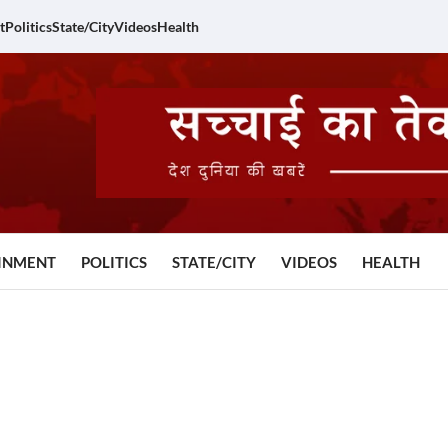
t
Politics
State/City
Videos
Health
INMENT
POLITICS
STATE/CITY
VIDEOS
HEALTH