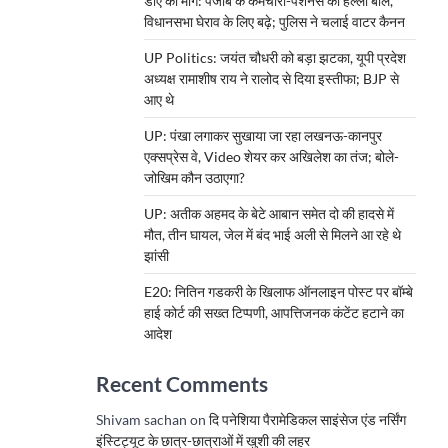
डीए की मांग: पंजाब के कर्मचारी-पेंशनर्स का हल्ला बोल,
विधानसभा घेराव के लिए बढ़े; पुलिस ने चलाई वाटर कैनन
UP Politics: जयंत चौधरी को बड़ा झटका, यूपी प्रदेश
अध्यक्ष रामाशीष राय ने रालोद से दिया इस्तीफा; BJP से
आए थे
UP: पंखा लगाकर सुखाया जा रहा लखनऊ-कानपुर
एक्सप्रेस वे, Video शेयर कर अखिलेश का तंज; बोले-
जोखिम कौन उठाएगा?
UP: अतीक अहमद के बेटे आबान समेत दो की हादसे में
मौत, तीन घायल, जेल में बंद भाई अली से मिलने आ रहे थे
झांसी
E20: नितिन गडकरी के खिलाफ ऑनलाइन पोस्ट पर बॉम्बे
हाई कोर्ट की सख्त टिप्पणी, आपत्तिजनक कंटेंट हटाने का
आदेश
Recent Comments
Shivam sachan
on
दि पनेशिया पैरामेडिकल साइंसेज एंड नर्सिंग
इंस्टिट्यूट के छात्र-छात्राओं में खुशी की लहर