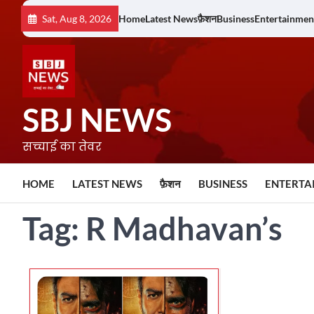
Skip
Sat, Aug 8, 2026
Home
Latest News
फ़ैशन
Business
Entertainmen
to
content
SBJ NEWS
सच्चाई का तेवर
HOME
LATEST NEWS
फ़ैशन
BUSINESS
ENTERTA
Tag:
R Madhavan’s