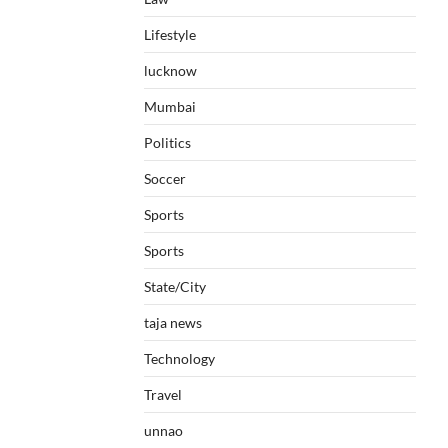
Lifestyle
lucknow
Mumbai
Politics
Soccer
Sports
Sports
State/City
taja news
Technology
Travel
unnao