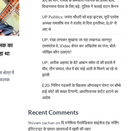
डीए की मांग: पंजाब के कर्मचारी-पेंशनर्स का हल्ला बोल,
विधानसभा घेराव के लिए बढ़े; पुलिस ने चलाई वाटर कैनन
UP Politics: जयंत चौधरी को बड़ा झटका, यूपी प्रदेश
अध्यक्ष रामाशीष राय ने रालोद से दिया इस्तीफा; BJP से
आए थे
UP: पंखा लगाकर सुखाया जा रहा लखनऊ-कानपुर
ालक का
एक्सप्रेस वे, Video शेयर कर अखिलेश का तंज; बोले-
जोखिम कौन उठाएगा?
हा था
UP: अतीक अहमद के बेटे आबान समेत दो की हादसे में
मौत, तीन घायल, जेल में बंद भाई अली से मिलने आ रहे थे
षेत्र में
झांसी
ं चालक
E20: नितिन गडकरी के खिलाफ ऑनलाइन पोस्ट पर बॉम्बे
हाई कोर्ट की सख्त टिप्पणी, आपत्तिजनक कंटेंट हटाने का
आदेश
Recent Comments
Shivam sachan
on
दि पनेशिया पैरामेडिकल साइंसेज एंड नर्सिंग
इंस्टिट्यूट के छात्र-छात्राओं में खुशी की लहर