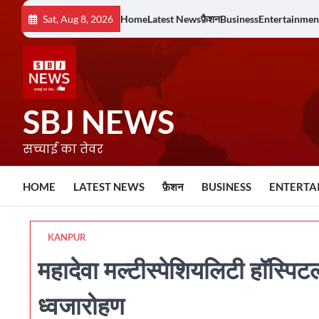
Skip
Sat, Aug 8, 2026
Home
Latest News
फ़ैशन
Business
Entertainmen
to
content
SBJ NEWS
सच्चाई का तेवर
HOME
LATEST NEWS
फ़ैशन
BUSINESS
ENTERTA
KANPUR
महादेवा मल्टीस्पेशियलिटी हॉस्पिटल
ध्वजारोहण