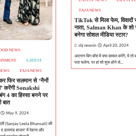
LATEST NEWS
LIFESTY
TAJA NEWS
TikTok से मिला फेम, विवादों स
नाता, Salman Khan के शो स
बनेगा सोशल मीडिया स्टार?
sbj newsin
April 20, 2024
OOD NEWS
अदनान बिग बॉस में क्या कमाल करेंगे, ये तो बा
AINMENT
LATEST
पता चलेगा. पर हां शो शुरू होने से…
NEWS
TAJA NEWS
कर फिर सलमान से ‘नैनों
ी’ करेंगी Sonakshi
ग 4 का हिस्सा बनने पर
ी बात
May 9, 2024
ाली (Sanjay Leela Bhansali) की
 द डायमंड बाजार’ में रेहाना और