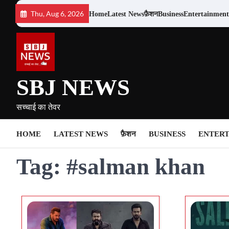
Skip
Thu, Aug 6, 2026
Home
Latest News
फ़ैशन
Business
Entertainment
to
content
SBJ NEWS
सच्चाई का तेवर
HOME
LATEST NEWS
फ़ैशन
BUSINESS
ENTER
Tag:
#salman khan