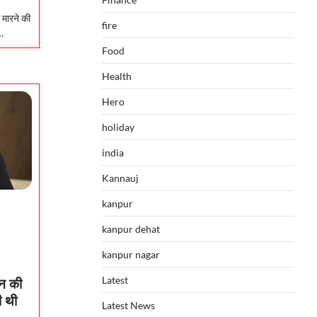
मारने की
fire
…
Food
Health
Hero
holiday
india
Kannauj
kanpur
kanpur dehat
kanpur nagar
Latest
न की
ी थी
Latest News