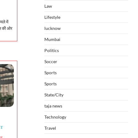
Law
Lifestyle
ले में
िस की ओर
lucknow
Mumbai
Politics
Soccer
Sports
Sports
State/City
taja news
Technology
Travel
ST