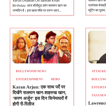
सलमान खान की ब
Varun Dhawan On Salman Khan
प्रशंसक बेसब्री
Birthday: आज बॉलीवुड दबंग सलमान खान का
शूटिंग का दूसर
जन्मदिन है। इस खास मौके पर वरुण धवन…
BOLLYWOOD NEWS
ATTACK
ENTERTAINMENT
HERO
BOLLYW
Karan Arjun: एक साथ पर्दे पर
ENTERT
दिखेंगे सलमान खान-शाहरुख खान,
TAJA NE
‘करण अर्जुन’ इस दिन सिनेमाघरों में
Lawrence 
होगी री-रिलीज