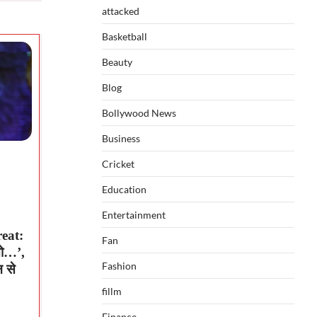
attacked
Basketball
Beauty
Blog
Bollywood News
Business
Cricket
Education
Entertainment
eat:
Fan
 तो…’,
Fashion
 से
fillm
Finance