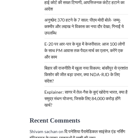
हाई कोर्ट की सख्त टिप्पणी, आपत्तिजनक कंटेंट हटाने का
आदेश
अनुच्छेद 370 हटने के 7 साल: पीएम मोदी बोले- जम्मू-
कश्मीर और लद्दाख ने विकास का नया दौर देखा; गिनाईं ये
उपलब्धि
E-20 पर आर-पार के मूड में केजरीवाल: आज 100 लोगों
के साथ PM आवास तक पैदल मार्च का एलान, करेंगे एक
और काम
बिहार की राजनीति में खुला नया विकल्प: बांकीपुर से प्रशांत
किशोर की जीत बड़ा उभार, क्या NDA-RJD के लिए
संदेश?
Explainer: सागर में तेल-गैस के कुएं खोदेगा भारत, क्या है
समुद्र मंथन योजना, जिसके लिए 84,000 करोड़ होंगे
खर्च?
Recent Comments
Shivam sachan
on
दि पनेशिया पैरामेडिकल साइंसेज एंड नर्सिंग
इंस्टिट्यूट के छात्र-छात्राओं में खुशी की लहर