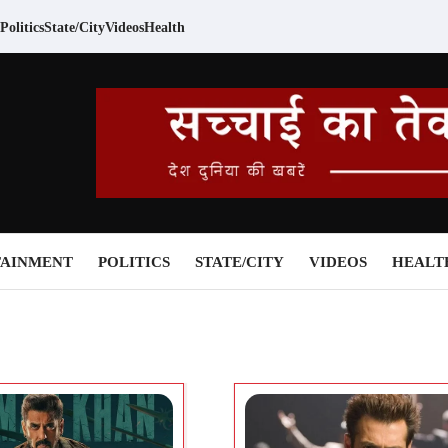
Politics
State/City
Videos
Health
TAINMENT
POLITICS
STATE/CITY
VIDEOS
HEALT