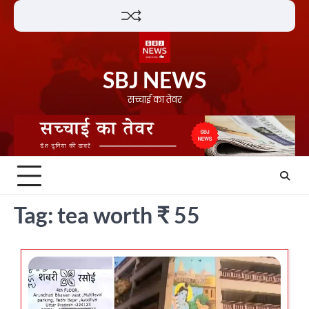
Skip
Lifestyle
About
Contact
to
content
SBJ NEWS
सच्चाई का तेवर
Tag:
tea worth ₹ 55