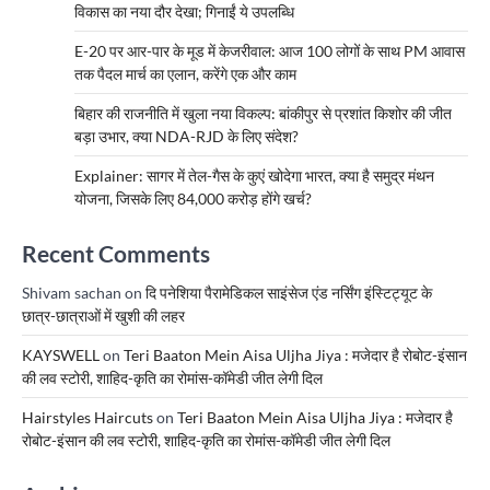
विकास का नया दौर देखा; गिनाईं ये उपलब्धि
E-20 पर आर-पार के मूड में केजरीवाल: आज 100 लोगों के साथ PM आवास
तक पैदल मार्च का एलान, करेंगे एक और काम
बिहार की राजनीति में खुला नया विकल्प: बांकीपुर से प्रशांत किशोर की जीत
बड़ा उभार, क्या NDA-RJD के लिए संदेश?
Explainer: सागर में तेल-गैस के कुएं खोदेगा भारत, क्या है समुद्र मंथन
योजना, जिसके लिए 84,000 करोड़ होंगे खर्च?
Recent Comments
Shivam sachan
on
दि पनेशिया पैरामेडिकल साइंसेज एंड नर्सिंग इंस्टिट्यूट के
छात्र-छात्राओं में खुशी की लहर
KAYSWELL
on
Teri Baaton Mein Aisa Uljha Jiya : मजेदार है रोबोट-इंसान
की लव स्टोरी, शाहिद-कृति का रोमांस-कॉमेडी जीत लेगी दिल
Hairstyles Haircuts
on
Teri Baaton Mein Aisa Uljha Jiya : मजेदार है
रोबोट-इंसान की लव स्टोरी, शाहिद-कृति का रोमांस-कॉमेडी जीत लेगी दिल