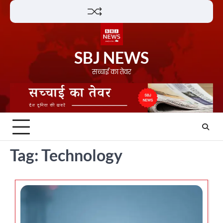
Skip
Lifestyle
About
Contact
to
content
SBJ NEWS
सच्चाई का तेवर
Tag:
Technology