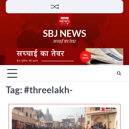
Skip
Lifestyle
About
Contact
to
content
SBJ NEWS
सच्चाई का तेवर
Tag:
#threelakh-