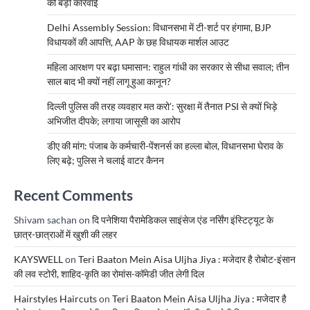
की बड़ी कार्रवाई
Delhi Assembly Session: विधानसभा में टी-शर्ट पर हंगामा, BJP
विधायकों की आपत्ति, AAP के छह विधायक मार्शल आउट
महिला आरक्षण पर बढ़ा घमासान: राहुल गांधी का सरकार से सीधा सवाल; तीन
साल बाद भी क्यों नहीं लागू हुआ कानून?
दिल्ली पुलिस की तरह व्यवहार मत करो’: सुरक्षा में तैनात PSI से क्यों भिड़े
अभिजीत दीपके; लगाया जासूसी का आरोप
डीए की मांग: पंजाब के कर्मचारी-पेंशनर्स का हल्ला बोल, विधानसभा घेराव के
लिए बढ़े; पुलिस ने चलाई वाटर कैनन
Recent Comments
Shivam sachan
on
दि पनेशिया पैरामेडिकल साइंसेज एंड नर्सिंग इंस्टिट्यूट के
छात्र-छात्राओं में खुशी की लहर
KAYSWELL
on
Teri Baaton Mein Aisa Uljha Jiya : मजेदार है रोबोट-इंसान
की लव स्टोरी, शाहिद-कृति का रोमांस-कॉमेडी जीत लेगी दिल
Hairstyles Haircuts
on
Teri Baaton Mein Aisa Uljha Jiya : मजेदार है