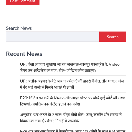
Search News
Search
Recent News
UP: पंखा लगाकर सुखाया जा रहा लखनऊ-कानपुर एक्सप्रेस वे, Video
शेयर कर अखिलेश का तंज; बोले- जोखिम कौन उठाएगा?
UP: अतीक अहमद के बेटे आबान समेत दो की हादसे में मौत, तीन घायल, जेल
में बंद भाई अली से मिलने आ रहे थे झांसी
E20: नितिन गडकरी के खिलाफ ऑनलाइन पोस्ट पर बॉम्बे हाई कोर्ट की सख्त
टिप्पणी, आपत्तिजनक कंटेंट हटाने का आदेश
अनुच्छेद 370 हटने के 7 साल: पीएम मोदी बोले- जम्मू-कश्मीर और लद्दाख ने
विकास का नया दौर देखा; गिनाईं ये उपलब्धि
E-20 पर आर-पार के मूड में केजरीवाल: आज 100 लोगों के साथ PM आवास