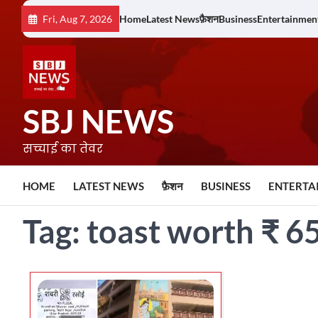
Skip
Fri, Aug 7, 2026
Home
Latest News
फ़ैशन
Business
Entertainmen
to
content
SBJ NEWS
सच्चाई का तेवर
HOME
LATEST NEWS
फ़ैशन
BUSINESS
ENTERTA
Tag:
toast worth ₹ 65