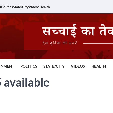
t
Politics
State/City
Videos
Health
INMENT
POLITICS
STATE/CITY
VIDEOS
HEALTH
 available