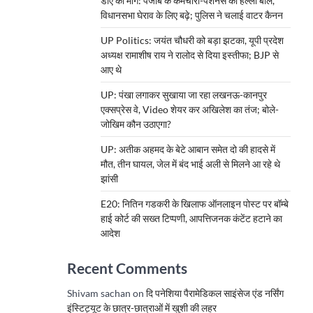
डीए की मांग: पंजाब के कर्मचारी-पेंशनर्स का हल्ला बोल,
विधानसभा घेराव के लिए बढ़े; पुलिस ने चलाई वाटर कैनन
UP Politics: जयंत चौधरी को बड़ा झटका, यूपी प्रदेश
अध्यक्ष रामाशीष राय ने रालोद से दिया इस्तीफा; BJP से
आए थे
UP: पंखा लगाकर सुखाया जा रहा लखनऊ-कानपुर
एक्सप्रेस वे, Video शेयर कर अखिलेश का तंज; बोले-
जोखिम कौन उठाएगा?
UP: अतीक अहमद के बेटे आबान समेत दो की हादसे में
मौत, तीन घायल, जेल में बंद भाई अली से मिलने आ रहे थे
झांसी
E20: नितिन गडकरी के खिलाफ ऑनलाइन पोस्ट पर बॉम्बे
हाई कोर्ट की सख्त टिप्पणी, आपत्तिजनक कंटेंट हटाने का
आदेश
Recent Comments
Shivam sachan
on
दि पनेशिया पैरामेडिकल साइंसेज एंड नर्सिंग
इंस्टिट्यूट के छात्र-छात्राओं में खुशी की लहर