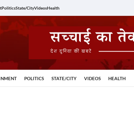
t
Politics
State/City
Videos
Health
INMENT
POLITICS
STATE/CITY
VIDEOS
HEALTH