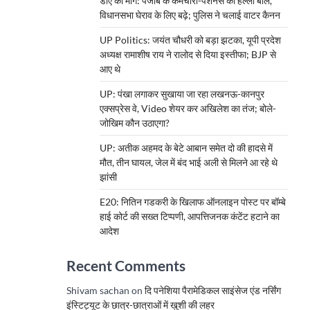
डीए की मांग: पंजाब के कर्मचारी-पेंशनर्स का हल्ला बोल,
विधानसभा घेराव के लिए बढ़े; पुलिस ने चलाई वाटर कैनन
UP Politics: जयंत चौधरी को बड़ा झटका, यूपी प्रदेश
अध्यक्ष रामाशीष राय ने रालोद से दिया इस्तीफा; BJP से
आए थे
UP: पंखा लगाकर सुखाया जा रहा लखनऊ-कानपुर
एक्सप्रेस वे, Video शेयर कर अखिलेश का तंज; बोले-
जोखिम कौन उठाएगा?
UP: अतीक अहमद के बेटे आबान समेत दो की हादसे में
मौत, तीन घायल, जेल में बंद भाई अली से मिलने आ रहे थे
झांसी
E20: नितिन गडकरी के खिलाफ ऑनलाइन पोस्ट पर बॉम्बे
हाई कोर्ट की सख्त टिप्पणी, आपत्तिजनक कंटेंट हटाने का
आदेश
Recent Comments
Shivam sachan
on
दि पनेशिया पैरामेडिकल साइंसेज एंड नर्सिंग
इंस्टिट्यूट के छात्र-छात्राओं में खुशी की लहर