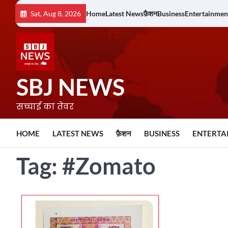
Skip
Sat, Aug 8, 2026
Home
Latest News
फ़ैशन
Business
Entertainmen
to
content
SBJ NEWS
सच्चाई का तेवर
HOME
LATEST NEWS
फ़ैशन
BUSINESS
ENTERTA
Tag:
#Zomato