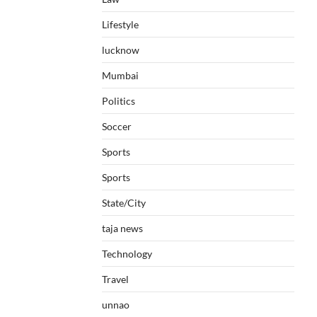
Lifestyle
lucknow
Mumbai
Politics
Soccer
Sports
Sports
State/City
taja news
Technology
Travel
unnao