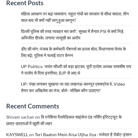
Recent Posts
महिला आरक्षण पर बढ़ा घमासान: राहुल गांधी का सरकार से सीधा सवाल; तीन
साल बाद भी क्यों नहीं लागू हुआ कानून?
दिल्ली पुलिस की तरह व्यवहार मत करो’: सुरक्षा में तैनात PSI से क्यों भिड़े
अभिजीत दीपके; लगाया जासूसी का आरोप
डीए की मांग: पंजाब के कर्मचारी-पेंशनर्स का हल्ला बोल, विधानसभा घेराव के
लिए बढ़े; पुलिस ने चलाई वाटर कैनन
UP Politics: जयंत चौधरी को बड़ा झटका, यूपी प्रदेश अध्यक्ष रामाशीष राय
ने रालोद से दिया इस्तीफा; BJP से आए थे
UP: पंखा लगाकर सुखाया जा रहा लखनऊ-कानपुर एक्सप्रेस वे, Video
शेयर कर अखिलेश का तंज; बोले- जोखिम कौन उठाएगा?
Recent Comments
Shivam sachan
on
दि पनेशिया पैरामेडिकल साइंसेज एंड नर्सिंग इंस्टिट्यूट के
छात्र-छात्राओं में खुशी की लहर
KAYSWELL
on
Teri Baaton Mein Aisa Uljha Jiya : मजेदार है रोबोट-इंसान