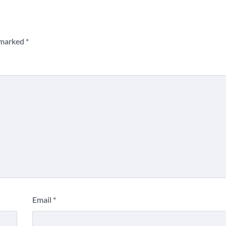
e marked
*
Email
*