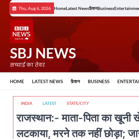
Skip
Thu, Aug 6, 2026
Home
Latest News
फ़ैशन
Business
Entertainme
to
content
SBJ NEWS
सच्चाई का तेवर
HOME
LATEST NEWS
फ़ैशन
BUSINESS
ENTERTA
INDIA
LATEST
STATE/CITY
राजस्थान:- माता-पिता का खूनी खेल,
लटकाया, मरने तक नहीं छोड़ा; जान