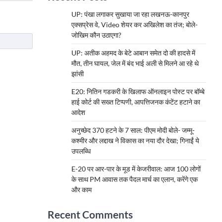
UP: पंखा लगाकर सुखाया जा रहा लखनऊ-कानपुर
एक्सप्रेस वे, Video शेयर कर अखिलेश का तंज; बोले-
जोखिम कौन उठाएगा?
UP: अतीक अहमद के बेटे आबान समेत दो की हादसे में
मौत, तीन घायल, जेल में बंद भाई अली से मिलने आ रहे थे
झांसी
E20: नितिन गडकरी के खिलाफ ऑनलाइन पोस्ट पर बॉम्बे
हाई कोर्ट की सख्त टिप्पणी, आपत्तिजनक कंटेंट हटाने का
आदेश
अनुच्छेद 370 हटने के 7 साल: पीएम मोदी बोले- जम्मू-
कश्मीर और लद्दाख ने विकास का नया दौर देखा; गिनाईं ये
उपलब्धि
E-20 पर आर-पार के मूड में केजरीवाल: आज 100 लोगों
के साथ PM आवास तक पैदल मार्च का एलान, करेंगे एक
और काम
Recent Comments