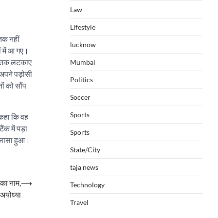
Law
Lifestyle
तक नहीं
lucknow
ं में आ गए।
 तब तक लटकाए
Mumbai
अपने पड़ोसी
Politics
ों को सौंप
Soccer
Sports
 कहा कि वह
क में पड़ा
Sports
खुलासा हुआ।
State/City
taja news
 का नाम,
⟶
Technology
अयोध्या
Travel