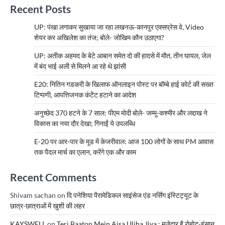
Recent Posts
UP: पंखा लगाकर सुखाया जा रहा लखनऊ-कानपुर एक्सप्रेस वे, Video
शेयर कर अखिलेश का तंज; बोले- जोखिम कौन उठाएगा?
UP: अतीक अहमद के बेटे आबान समेत दो की हादसे में मौत, तीन घायल, जेल
में बंद भाई अली से मिलने आ रहे थे झांसी
E20: नितिन गडकरी के खिलाफ ऑनलाइन पोस्ट पर बॉम्बे हाई कोर्ट की सख्त
टिप्पणी, आपत्तिजनक कंटेंट हटाने का आदेश
अनुच्छेद 370 हटने के 7 साल: पीएम मोदी बोले- जम्मू-कश्मीर और लद्दाख ने
विकास का नया दौर देखा; गिनाईं ये उपलब्धि
E-20 पर आर-पार के मूड में केजरीवाल: आज 100 लोगों के साथ PM आवास
तक पैदल मार्च का एलान, करेंगे एक और काम
Recent Comments
Shivam sachan
on
दि पनेशिया पैरामेडिकल साइंसेज एंड नर्सिंग इंस्टिट्यूट के
छात्र-छात्राओं में खुशी की लहर
KAYSWELL
on
Teri Baaton Mein Aisa Uljha Jiya : मजेदार है रोबोट-इंसान