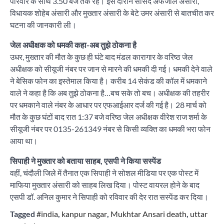
परिवार के साथ 3.50 बजे तक रहे। इस दौरान सांसद अफजाल अंसारी,
विधायक शोहेब अंसारी और मुख्तार अंसारी के बेटे उमर अंसारी से बातचीत कर
घटना की जानकारी ली।
जेल अधीक्षक को धमकी कहा-अब तुझे ठोकना है
उधर, मुख्तार की मौत के कुछ ही घंटे बाद मंडल कारागार के वरिष्ठ जेल
अधीक्षक को सीयूजी नंबर पर जान से मारने की धमकी दी गई। धमकी देने वाले
ने बेसिक फोन का इस्तेमाल किया है। करीब 14 सेकंड की कॉल में धमकाने
वाले ने कहा है कि अब तुझे ठोकना है…बच सके तो बच। अधीक्षक की तहरीर
पर धमकाने वाले नंबर के आधार पर एफआईआर दर्ज की गई है। 28 मार्च को
मौत के कुछ घंटों बाद रात 1:37 बजे वरिष्ठ जेल अधीक्षक वीरेश राज शर्मा के
सीयूजी नंबर पर 0135-261349 नंबर से किसी व्यक्ति का धमकी भरा फोन
आया था।
सिपाही ने मुख्तार को बताया साहब, एसपी ने किया सस्पेंड
वहीं, चंदौली जिले में तैनात एक सिपाही ने सोशल मीडिया पर एक पोस्ट में
माफिया मुख्तार अंसारी को साहब लिख दिया। पोस्ट वायरल होने के बाद
एसपी डॉ. अनिल कुमार ने सिपाही को रविवार की देर रात सस्पेंड कर दिया।
Tagged
#india
,
kanpur nagar
,
Mukhtar Ansari death
,
uttar