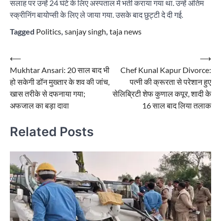
सलाह पर उन्हें 24 घंटे के लिए अस्पताल में भर्ती कराया गया था. उन्हें अंतिम
स्क्रीनिंग बायोप्सी के लिए ले जाया गया. उसके बाद छुट्टी दे दी गई.
Tagged
Politics
,
sanjay singh
,
taja news
Post
⟵
⟶
Mukhtar Ansari: 20 साल बाद भी
Chef Kunal Kapur Divorce:
navigation
हो सकेगी डॉन मुख्तार के शव की जांच,
पत्नी की क्रूरता से परेशान हुए
खास तरीके से दफनाया गया;
सेलिब्रिटी शेफ कुणाल कपूर, शादी के
अफजाल का बड़ा दावा
16 साल बाद लिया तलाक
Related Posts