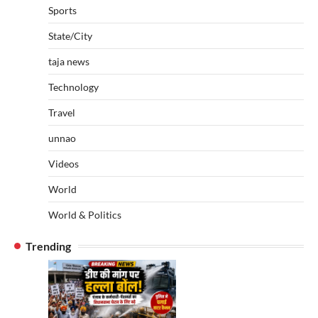
Sports
State/City
taja news
Technology
Travel
unnao
Videos
World
World & Politics
Trending