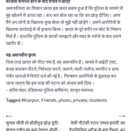
वीडियो वायरल होने के बाद तनाव में छात्र
अमानवीयता का शिकार छात्र इस कदर सहमा हुआ है कि पुलिस के सामने भी
मुंह खोलने से डरता रहा। बार-बार बोल रहा था कि सर छोड़ दीजिए। अगर
मैंने उन लोगों के खिलाफ कुछ बोला तो मुझे नहीं छोड़ेंगे। उसने आरोपियों के
खिलाफ कार्रवाई से भी इन्कार किया। छात्र के पूरे शरीर पर चोट के निशान
मिले हैं। हालांकि पुलिस के काफी समझाने और मदद के भरोसे के बाद उसने
तहरीर दी।
यह अमानवीय कृत्य
जिस तरह छात्र को पीटा गया है, वह अमानवीय है। मामले में आईटी एक्ट,
बंधक बनाकर पीटने, निर्वस्त्र करने, जलाने, गाली-गलौज, मारपीट व अन्य
गंभीर धाराओं में रिपोर्ट दर्ज की गई है। गिरफ्तार आरोपियों से पूछताछ कर
जाना जाएगा कि इस तरह की घटना को अंजाम क्यों दिया।
– हरीश चंदर, एडिशनल पुलिस कमिश्नर, कानून व्यवस्था
Tagged
#Kanpur
,
Friends
,
photo
,
private
,
students
Post
⟵
⟶
चुनाव जीती तो बॉलीवुड छोड़ दूंगी!
देसी नौटंकी स्टार ‘रम्पत हरामी‘ का
navigation
कंगना रनौत का बड़ा ऐलान, बोलीं-
पैरालिसिस अटैक के बाद निधन, 40