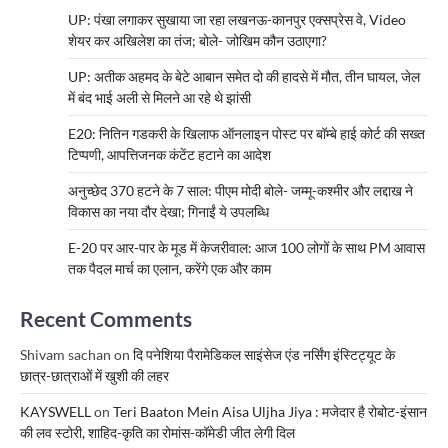
UP: पंखा लगाकर सुखाया जा रहा लखनऊ-कानपुर एक्सप्रेस वे, Video
शेयर कर अखिलेश का तंज; बोले- जोखिम कौन उठाएगा?
UP: अतीक अहमद के बेटे आबान समेत दो की हादसे में मौत, तीन घायल, जेल
में बंद भाई अली से मिलने आ रहे थे झांसी
E20: नितिन गडकरी के खिलाफ ऑनलाइन पोस्ट पर बॉम्बे हाई कोर्ट की सख्त
टिप्पणी, आपत्तिजनक कंटेंट हटाने का आदेश
अनुच्छेद 370 हटने के 7 साल: पीएम मोदी बोले- जम्मू-कश्मीर और लद्दाख ने
विकास का नया दौर देखा; गिनाईं ये उपलब्धि
E-20 पर आर-पार के मूड में केजरीवाल: आज 100 लोगों के साथ PM आवास
तक पैदल मार्च का एलान, करेंगे एक और काम
Recent Comments
Shivam sachan
on
दि पनेशिया पैरामेडिकल साइंसेज एंड नर्सिंग इंस्टिट्यूट के
छात्र-छात्राओं में खुशी की लहर
KAYSWELL
on
Teri Baaton Mein Aisa Uljha Jiya : मजेदार है रोबोट-इंसान
की लव स्टोरी, शाहिद-कृति का रोमांस-कॉमेडी जीत लेगी दिल