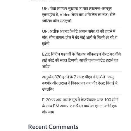
UP: पंखा लगाकर सुखाया जा रहा लखनऊ-कानपुर
एक्सप्रेस वे, Video शेयर कर अखिलेश का तंज; बोले-
जोखिम कौन उठाएगा?
UP: अतीक अहमद के बेटे आबान समेत दो की हादसे में
मौत, तीन घायल, जेल में बंद भाई अली से मिलने आ रहे थे
झांसी
E20: नितिन गडकरी के खिलाफ ऑनलाइन पोस्ट पर बॉम्बे
हाई कोर्ट की सख्त टिप्पणी, आपत्तिजनक कंटेंट हटाने का
आदेश
अनुच्छेद 370 हटने के 7 साल: पीएम मोदी बोले- जम्मू-
कश्मीर और लद्दाख ने विकास का नया दौर देखा; गिनाईं ये
उपलब्धि
E-20 पर आर-पार के मूड में केजरीवाल: आज 100 लोगों
के साथ PM आवास तक पैदल मार्च का एलान, करेंगे एक
और काम
Recent Comments