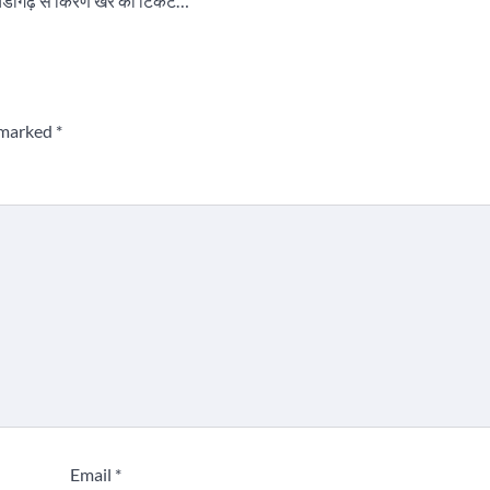
 चंडीगढ़ से किरण खेर का टिकट…
e marked
*
Email
*