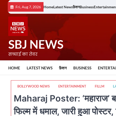
Skip
Fri, Aug 7, 2026
Home
Latest News
फ़ैशन
Business
Entertainmen
to
content
SBJ NEWS
सच्चाई का तेवर
HOME
LATEST NEWS
फ़ैशन
BUSINESS
ENTERTA
BOLLYWOOD NEWS
ENTERTAINMENT
FILLM
L
Maharaj Poster: ‘महाराज’ बन 
फिल्म में धमाल, जारी हुआ पोस्ट