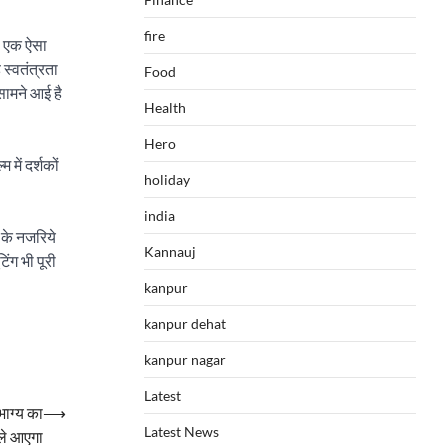
fire
ै, एक ऐसा
स्वतंत्रता
Food
सामने आई है
Health
Hero
में दर्शकों
holiday
india
र के नजरिये
Kannauj
ंग भी पूरी
kanpur
kanpur dehat
kanpur nagar
Latest
भाग्य का
⟶
Latest News
ले आएगा