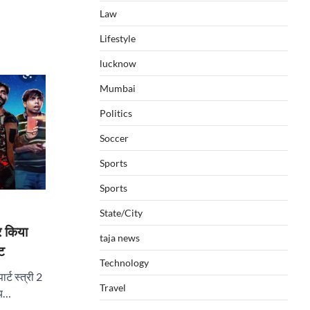
Law
Lifestyle
lucknow
Mumbai
Politics
Soccer
Sports
Sports
State/City
 किया
taja news
ेट
Technology
र्ट स्त्री 2
Travel
मय…