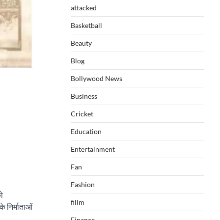
attacked
Basketball
Beauty
Blog
Bollywood News
Business
Cricket
Education
Entertainment
Fan
Fashion
को
fillm
े निर्माताओं
Finance