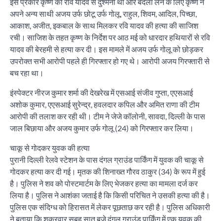
इस प्रकार कृष्ण की रवि यादव से दुश्मनी थी और बदला लेने के लिए कृष्ण ने
अपने अन्य साथी अजय उर्फ छोटू उर्फ गोलू, राहुल, शिवम, आदिल, पिच्छा,
आकाश, अजीत, इकबाल के साथ मिलकर रवि यादव की हत्या की साजिश
रची। साजिश के तहत कृष्ण के निर्देश पर आठ मई को धारदार हथियारों से रवि
यादव की बेरहमी से हत्या कर दी। इस मामले में अजय उर्फ गोलू को छोड़कर
उपरोक्त सभी आरोपी पहले ही गिरफ्तार हो गए थे। आरोपी अजय गिरफ्तारी से
बच रहा था।
इंस्पेक्टर नीरज कुमार शर्मा की देखरेख में एसआई संजीव गुप्ता, एएसआई
अशोक कुमार, एएसआई सुरेन्द्र, हवलदार कपिल और अमित राणा की टीम
आरोपी की तलाश कर रही थी। टीम ने जेजे कॉलोनी, सावदा, दिल्ली के पास
जाल बिछाया और अजय कुमार उर्फ गोलू (24) को गिरफ्तार कर लिया।
चाकू से गोदकर युवक की हत्या
पुरानी दिल्ली रेलवे स्टेशन के पास दंगल ग्राउंड पार्किंग में युवक की चाकू से
गोदकर हत्या कर दी गई। मृतक की शिनाख्त गौरव ठाकुर (34) के रूप में हुई
है। पुलिस ने शव को पोस्टमार्टम के लिए भेजकर हत्या का मामला दर्ज कर
लिया है। पुलिस ने आशंका जताई है कि किसी परिचित ने उसकी हत्या की है।
पुलिस एक संदिग्ध को हिरासत में लेकर पूछताछ कर रही है। पुलिस अधिकारी
ने बताया कि शुक्रवार सुबह सात बजे दंगल ग्राउंड पार्किंग में एक युवक की