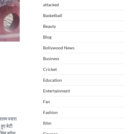
attacked
Basketball
Beauty
Blog
Bollywood News
Business
Cricket
Education
Entertainment
Fan
Fashion
र मातम पसरा
fillm
हुए बेटी
 सिंह बघेल
Finance