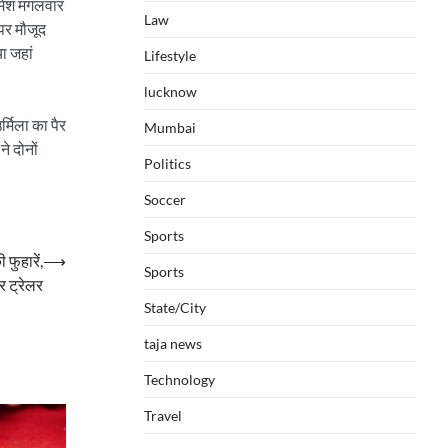
रमेश मंगलवार
Law
 पर मौजूद
ा जहां
Lifestyle
lucknow
र्मिला का पैर
Mumbai
े दोनों
Politics
Soccer
Sports
फुहारें,
⟶
Sports
र ट्रेलर
State/City
taja news
Technology
Travel