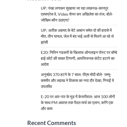
UP: पंखा लगाकर सुखाया जा रहा लखनऊ-कानपुर
एक्सप्रेस वे, Video शेयर कर अखिलेश का तंज; बोले-
जोखिम कौन उठाएगा?
UP: अतीक अहमद के बेटे आबान समेत दो की हादसे में
मौत, तीन घायल, जेल में बंद भाई अली से मिलने आ रहे थे
झांसी
E20: नितिन गडकरी के खिलाफ ऑनलाइन पोस्ट पर बॉम्बे
हाई कोर्ट की सख्त टिप्पणी, आपत्तिजनक कंटेंट हटाने का
आदेश
अनुच्छेद 370 हटने के 7 साल: पीएम मोदी बोले- जम्मू-
कश्मीर और लद्दाख ने विकास का नया दौर देखा; गिनाईं ये
उपलब्धि
E-20 पर आर-पार के मूड में केजरीवाल: आज 100 लोगों
के साथ PM आवास तक पैदल मार्च का एलान, करेंगे एक
और काम
Recent Comments