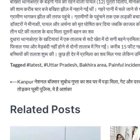
बखिरा थानाक्षेत्र के बड़गो गांव की रहने वाली पायल (12) पुत्री दिलीप, मीनाक
की शाम करीब चार बजे बखिरा झील में नहाने गईं थीं। गहरे पानी में चले जाने स
ग्रामीण भागकर झील की तरफ पहुंचे। ग्रामीणों के पहुंचने तक एक लड़की बचा
डॉक्टरों ने मीनाक्षी, पायल और अर्चना को मृत घोषित कर दिया जबकि काजल को
तीन घंटे की तलाश के बाद मिला दूसरी बहन का शव
दुधारा थानाक्षेत्र के खटियावां में एक तालाब से सटे खेत में दो सगी बहने प्रमि
फिसल गया और मेड़बंदी नहीं होने से दोनों तालाब में गिर गईं। करीब 15 फीट गहरे
बच्चियों की तलाश शुरू की। कुछ ही देर में प्रमिला का शव मिल गया लेकिन उर्
Tagged
#latest
,
#Uttar Pradesh
,
Bakhira area
,
Painful incide
Post
⟵
Kanpur नेशनल बॉक्सर सुबोध गुप्ता का शव घर में पड़ा मिला, गेट और दर
तोड़कर घुसी पुलिस, ये है आशंका
navigation
Related Posts