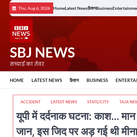
Skip
Thu, Aug 6, 2026
Home
Latest News
फ़ैशन
Business
Entertainme
to
content
SBJ NEWS
सच्चाई का तेवर
HOME
LATEST NEWS
फ़ैशन
BUSINESS
ENTERTA
ACCIDENT
LATEST NEWS
STATE/CITY
TAJA NE
यूपी में दर्दनाक घटना: काश… मान 
जान, इस जिद पर अड़ गई थी मीनाक