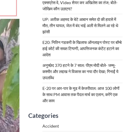
एक्सप्रेस वे, Video शेयर कर अखिलेश का तंज; बोले-
जोखिम कौन उठाएगा?
UP: अतीक अहमद के बेटे आबान समेत दो की हादसे में
मौत, तीन घायल, जेल में बंद भाई अली से मिलने आ रहे थे
झांसी
E20: नितिन गडकरी के खिलाफ ऑनलाइन पोस्ट पर बॉम्बे
हाई कोर्ट की सख्त टिप्पणी, आपत्तिजनक कंटेंट हटाने का
आदेश
अनुच्छेद 370 हटने के 7 साल: पीएम मोदी बोले- जम्मू-
कश्मीर और लद्दाख ने विकास का नया दौर देखा; गिनाईं ये
उपलब्धि
E-20 पर आर-पार के मूड में केजरीवाल: आज 100 लोगों
के साथ PM आवास तक पैदल मार्च का एलान, करेंगे एक
और काम
Categories
Accident