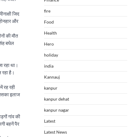
fire
मीनाक्षी जिद
ी होनहार और
Food
Health
नों की मौत
िंह बघेल
Hero
holiday
 जा रहा था।
india
ल रहा है।
Kannauj
ें रह रही
kanpur
 जिसका इलाज
kanpur dehat
kanpur nagar
़गों गांव की
Latest
गी बहनें पैर
Latest News