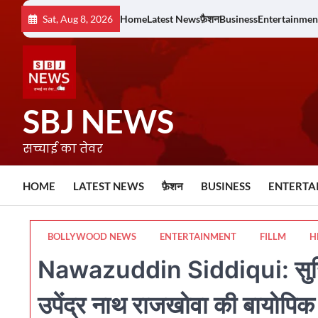
Skip
Sat, Aug 8, 2026
Home
Latest News
फ़ैशन
Business
Entertainmen
to
content
SBJ NEWS
सच्चाई का तेवर
HOME
LATEST NEWS
फ़ैशन
BUSINESS
ENTERTA
BOLLYWOOD NEWS
ENTERTAINMENT
FILLM
H
Nawazuddin Siddiqui: सुर्खियो
उपेंद्र नाथ राजखोवा की बायोपिक 