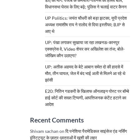
डीए की मांग: पंजाब के कर्मचारी-पेंशनर्स का हल्ला बोल,
विधानसभा घेराव के लिए बढ़े; पुलिस ने चलाई वाटर कैनन
UP Politics: जयंत चौधरी को बड़ा झटका, यूपी प्रदेश
अध्यक्ष रामाशीष राय ने रालोद से दिया इस्तीफा; BJP से
आए थे
UP: पंखा लगाकर सुखाया जा रहा लखनऊ-कानपुर
एक्सप्रेस वे, Video शेयर कर अखिलेश का तंज; बोले-
जोखिम कौन उठाएगा?
UP: अतीक अहमद के बेटे आबान समेत दो की हादसे में
मौत, तीन घायल, जेल में बंद भाई अली से मिलने आ रहे थे
झांसी
E20: नितिन गडकरी के खिलाफ ऑनलाइन पोस्ट पर बॉम्बे
हाई कोर्ट की सख्त टिप्पणी, आपत्तिजनक कंटेंट हटाने का
आदेश
Recent Comments
Shivam sachan
on
दि पनेशिया पैरामेडिकल साइंसेज एंड नर्सिंग
इंस्टिट्यूट के छात्र-छात्राओं में खुशी की लहर