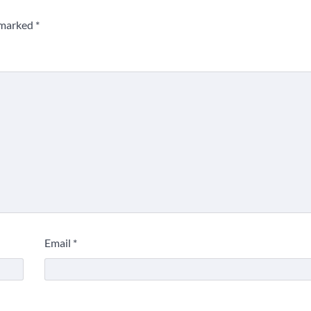
e marked
*
Email
*