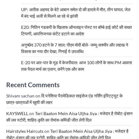
UP: अतीक अहमद के बेटे आबान समेत दो की हादसे में मौत, तीन घायल, जेल
में बंद भाई अली से मिलने आ रहे थे झांसी
E20: नितिन गडकरी के खिलाफ ऑनलाइन पोस्ट पर बॉम्बे हाई कोर्ट की सख्त
टिप्पणी, आपत्तिजनक कंटेंट हटाने का आदेश
अनुच्छेद 370 हटने के 7 साल: पीएम मोदी बोले- जम्मू-कश्मीर और लद्दाख ने
विकास का नया दौर देखा; गिनाईं ये उपलब्धि
E-20 पर आर-पार के मूड में केजरीवाल: आज 100 लोगों के साथ PM आवास
तक पैदल मार्च का एलान, करेंगे एक और काम
Recent Comments
Shivam sachan
on
दि पनेशिया पैरामेडिकल साइंसेज एंड नर्सिंग इंस्टिट्यूट के
छात्र-छात्राओं में खुशी की लहर
KAYSWELL
on
Teri Baaton Mein Aisa Uljha Jiya : मजेदार है रोबोट-इंसान
की लव स्टोरी, शाहिद-कृति का रोमांस-कॉमेडी जीत लेगी दिल
Hairstyles Haircuts
on
Teri Baaton Mein Aisa Uljha Jiya : मजेदार है
रोबोट-इंसान की लव स्टोरी, शाहिद-कृति का रोमांस-कॉमेडी जीत लेगी दिल