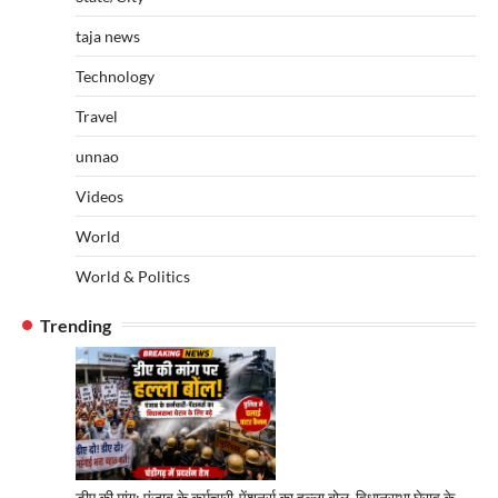
taja news
Technology
Travel
unnao
Videos
World
World & Politics
Trending
डीए की मांग: पंजाब के कर्मचारी-पेंशनर्स का हल्ला बोल, विधानसभा घेराव के