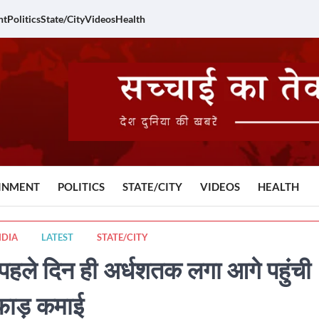
nt
Politics
State/City
Videos
Health
INMENT
POLITICS
STATE/CITY
VIDEOS
HEALTH
NDIA
LATEST
STATE/CITY
े दिन ही अर्धशतक लगा आगे पहुंची
रफाड़ कमाई