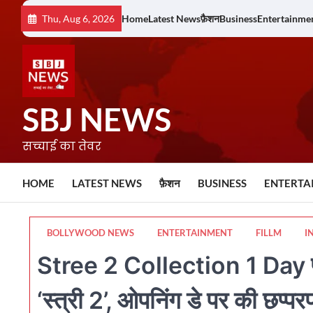
Skip
Thu, Aug 6, 2026
Home
Latest News
फ़ैशन
Business
Entertainme
to
content
SBJ NEWS
सच्चाई का तेवर
HOME
LATEST NEWS
फ़ैशन
BUSINESS
ENTERTA
BOLLYWOOD NEWS
ENTERTAINMENT
FILLM
I
Stree 2 Collection 1 Day पहल
‘स्त्री 2’, ओपनिंग डे पर की छप्प