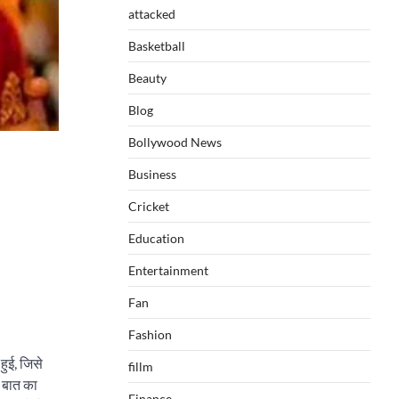
attacked
Basketball
Beauty
Blog
Bollywood News
Business
Cricket
Education
Entertainment
Fan
Fashion
ुई, जिसे
fillm
 बात का
Finance