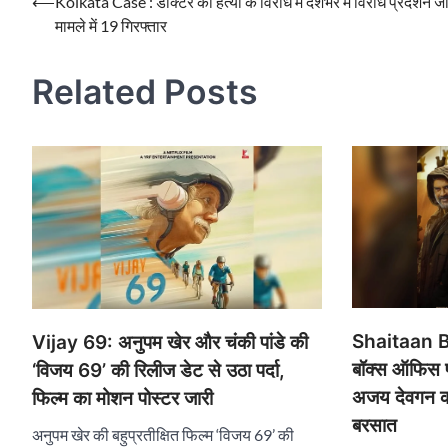
Post
⟵
Kolkata Case : डॉक्टर की हत्या के विरोध में देशभर में विरोध प्रदर्शन जा
मामले में 19 गिरफ्तार
navigation
Related Posts
Shaitaan B
Vijay 69: अनुपम खेर और चंकी पांडे की
बॉक्स ऑफिस पर
‘विजय 69’ की रिलीज डेट से उठा पर्दा,
अजय देवगन की 
फिल्म का मोशन पोस्टर जारी
बरसात
अनुपम खेर की बहुप्रतीक्षित फिल्म ‘विजय 69’ की