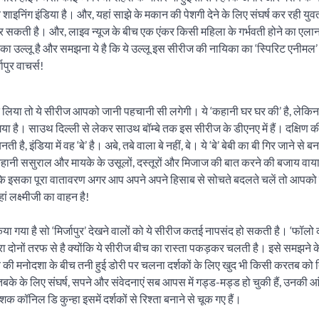
 शाइनिंग इंडिया है। और, यहां साझे के मकान की पेशगी देने के लिए संघर्ष कर रही युव
 सकती है। और, लाइव न्यूज के बीच एक एंकर किसी महिला के गर्भवती होने का एलान
उल्लू है और समझना ये है कि ये उल्लू इस सीरीज की नायिका का ‘स्पिरिट एनीमल’ 
ापुर वाचर्स!
 लिया तो ये सीरीज आपको जानी पहचानी सी लगेगी। ये ‘कहानी घर घर की’ है, लेकिन 
गया है। साउथ दिल्ली से लेकर साउथ बॉम्बे तक इस सीरीज के डीएनए में हैं। दक्षिण की
है, इंडिया में वह ‘बे’ है। अबे, तबे वाला बे नहीं, बे। ये ‘बे’ बेबी का बी गिर जाने से ब
ये कहानी ससुराल और मायके के उसूलों, दस्तूरों और मिजाज की बात करने की बजाय वाया
 कि इसका पूरा वातावरण अगर आप अपने अपने हिसाब से सोचते बदलते चलें तो आप
ं लक्ष्मीजी का वाहन है!
ा गया है सो ‘मिर्जापुर’ देखने वालों को ये सीरीज कतई नापसंद हो सकती है। ‘फॉलो
ा दोनों तरफ से है क्योंकि ये सीरीज बीच का रास्ता पकड़कर चलती है। इसे समझने क
 की मनोदशा के बीच तनी हुई डोरी पर चलना दर्शकों के लिए खुद भी किसी करतब को द
े के लिए संघर्ष, सपने और संवेदनाएं सब आपस में गड्ड-मड्ड हो चुकी हैं, उनकी आं
क कॉनिल डि कुन्हा इसमें दर्शकों से रिश्ता बनाने से चूक गए हैं।