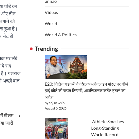
unnao
ा पांडे का
Videos
िए और तीन
 लगाने को
World
िरा हुआ है।
World & Politics
थ सेट हो
Trending
शक भर लंबे
त ये सब
की है। यशराज
े अच्छी बात
E20: नितिन गडकरी के खिलाफ ऑनलाइन पोस्ट पर बॉम्बे
हाई कोर्ट की सख्त टिप्पणी, आपत्तिजनक कंटेंट हटाने का
आदेश
by sbj newsin
August 5, 2026
में मौसम
⟶
Athlete Smashes
िया जारी
Long-Standing
World Record