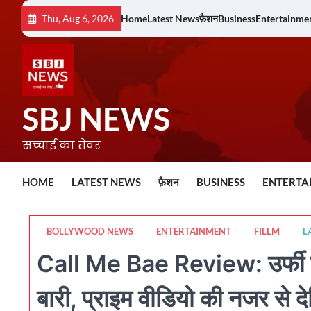
Skip
Thu, Aug 6, 2026
Home
Latest News
फ़ैशन
Business
Entertainme
to
content
SBJ NEWS
सच्चाई का तेवर
HOME
LATEST NEWS
फ़ैशन
BUSINESS
ENTERTA
BOLLYWOOD NEWS
ENTERTAINMENT
FILLM
L
Call Me Bae Review: उर्फी क
बारी, प्राइम वीडियो की नजर से दे