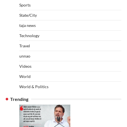
Sports
State/City
taja news
Technology
Travel
unnao
Videos
World
World & Politics
Trending