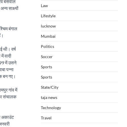
रव बंसवाल
Law
्य साक्ष्यों
Lifestyle
lucknow
श्चिम बंगाल
ैं।
Mumbai
Politics
ाई थी। वर्ष
में वादी
Soccer
99 में उसने
Sports
ाबा पन्ना
लिक बन गए।
Sports
State/City
ुर गांव में
ेका संचालक
taja news
Technology
ंग अकाउंट
Travel
 जनवरी