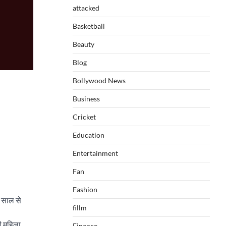
attacked
Basketball
Beauty
Blog
Bollywood News
Business
Cricket
Education
Entertainment
Fan
Fashion
ई साल से
fillm
की महिला
Finance