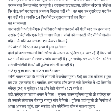
प्रथम तल स्थित फ्लैट पर पहुंची। दरवाजा खटखटाया, लेकिन अंदर से कोई आव
कि नीतू फर्श पर खून से लथपथ निढाल पड़ी थी। वह भाग कर दूसरे तल पर स्थित फ्
मृत पड़ी थी। जबकि 14 किलोमीटर दूसरा पांचवां शव मिला।
यह था मामला
वाराणसी के भदैनी में एक ही परिवार के पांच सदस्यों की गोली मार कर हत्य
उसके दो बेटों और एक बेटी का शव मिला। पांचों की कनपटी और सीने में गोली 
महिला के पति का अर्धनग्न शव बेड पर मिला है।
32 बोर की पिस्टल का हत्या में हुआ इस्तेमाल
दोनों ही घटनास्थल से मिले खोखा के आधार पर पुलिस दावा कर रही है कि पांचों 
घटनाओं को ध्यान में रखकर जांच कर रही है। मृत राजेंद्र पर अपने पिता, 
लगे सीसीटीवी कैमरों की फुटेज खंगाली जा रही है।
राजेंद्र गुप्ता का पांच मंजिल का है मकान
भदैनी पावर हाउस के सामने की गली में राजेंद्र गुप्ता (56) का पांच मंजिला (भ
का एक-एक फ्लैट है। जबकि, अन्य फ्लैट और उससे सटे टिनशेड में 40 किरायेदार रह
नवेंद्र (24) व सुबेंद्र (15) और बेटी गौरांगी (17) रहते थे।
वहीं, सुबेंद्र का शव बाथरूम में मिला। सूचना पाकर पुलिस पहुंची तो राजेंद्र घ
तो उसकी लोकेशन मीरापुर रामपुर गांव में मिली। पुलिस वहां पहुंची तो निर्माणा
आला अफसर पहुंचे, डॉग स्क्वॉड और फोरेंसिक टीम ने साक्ष्य जुटाए