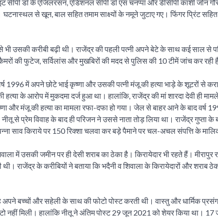
्वाइंट सीपी डॉ के एजिलरसन, एडिशनल सीपी डॉ एस चनप्पा और डीसीपी काशी जोन गौ
टनास्थल से खून, बाल सहित तमाम साक्ष्यों के नमूने जुटाए गए। फिंगर प्रिंट सहित अन
ा से भी उसकी करीबी बढ़ी थी। राजेंद्र की पहली पत्नी अपने बेटे के साथ कई साल से प
ों की फुटेज, सर्विलांस और मुखबिरों की मदद से पुलिस की 10 टीमें जांच कर रही ह
वर्ष 1996 में अपने छोटे भाई कृष्णा और उसकी पत्नी मंजू की हत्या भाड़े के शूटरों से कर
त्या के आरोप में मुकदमा दर्ज हुआ था। हालांकि, राजेंद्र की मां शारदा देवी ही मामले 
ष्णा और मंजू की हत्या का मामला रफा-दफा हो गया। जेल से बाहर आने के बाद वर्ष 19
नीतू से प्रेम विवाह के बाद ही परिजन ने उससे नाता तोड़ लिया था। राजेंद्र गुप्ता के ब
 कि पन्ना साव किराये पर 150 रिक्शा चलवा कर बड़े पैमाने पर चल-अचल संपत्ति के मा
ला में उसकी जमीन पर ही देसी शराब का ठेका है। किरायेदार भी रहते हैं। मीरापुर रामप
ी। राजेंद्र के करीबियों ने बताया कि भदैनी व शिवाला के किरायेदारों और शराब ठ
 अपने बच्चों और सहेली के साथ की फोटो पोस्ट करती थी। वास्तु और धार्मिक प्रस
टो नहीं मिली। हालांकि नीतू ने अंतिम पोस्ट 29 जून 2021 को शेयर किया था। 17