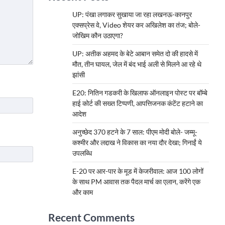
UP: पंखा लगाकर सुखाया जा रहा लखनऊ-कानपुर
एक्सप्रेस वे, Video शेयर कर अखिलेश का तंज; बोले-
जोखिम कौन उठाएगा?
UP: अतीक अहमद के बेटे आबान समेत दो की हादसे में
मौत, तीन घायल, जेल में बंद भाई अली से मिलने आ रहे थे
झांसी
E20: नितिन गडकरी के खिलाफ ऑनलाइन पोस्ट पर बॉम्बे
हाई कोर्ट की सख्त टिप्पणी, आपत्तिजनक कंटेंट हटाने का
आदेश
अनुच्छेद 370 हटने के 7 साल: पीएम मोदी बोले- जम्मू-
कश्मीर और लद्दाख ने विकास का नया दौर देखा; गिनाईं ये
उपलब्धि
E-20 पर आर-पार के मूड में केजरीवाल: आज 100 लोगों
के साथ PM आवास तक पैदल मार्च का एलान, करेंगे एक
और काम
Recent Comments