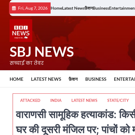
Skip
Fri, Aug 7, 2026
Home
Latest News
फ़ैशन
Business
Entertainmen
to
content
SBJ NEWS
सच्चाई का तेवर
HOME
LATEST NEWS
फ़ैशन
BUSINESS
ENTERTA
ATTACKED
INDIA
LATEST NEWS
STATE/CITY
वाराणसी सामूहिक हत्याकांड: कि
घर की दूसरी मंजिल पर; पांचों को 