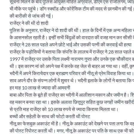
सूचना मिलने के बाद पुलिस आयुक्त मोहित अग्रवाल, डीएम एस राजलिंगम, ज
भी मौके पर पहुंचे। डॉग स्क्वॉड और फोरेंसिक टीम की मदद से छानबीन की गई। घ
की बारीकी से जांच की गई।
राजेंद्र ने की थी दो शादी
पुलिस के अनुसार, राजेंद्र ने दो शादी की थी। हाल के दिनों में एक अन्य महिल
के आसनसोल रहती है। इन्हीं सभी बिंदुओं को वारदात की वजह मान कर सीसी कैमर
राजेंद्र ने 28 साल पहले अपने छोटे भाई और उसकी पत्नी की करवाई थी हत्या
राजेंद्र के पड़ोसियों ने बताया कि संपत्ति के लालच में राजेंद्र ने 28 साल पहले 
1997 में राजेंद्र पर उसके पिता लक्ष्मी नारायण गुप्ता और उनके एक चौकीदार की ह
थी। इस कारण मां को अपने पक्ष में करके वह जेल से बाहर आ गया था। वहीं, कृ
भदैनी में अपने किरायेदार एक ब्राह्मण परिवार की नीतू से प्रेम विवाह किया था। 
साव अपने दौर के संपन्न लोगों में शुमार थे। भदैनी इलाके के लोगों ने बताया
हर माह 10 लाख से ज्यादा की आमदनी
बाबा और पिता के बूते ही राजेंद्र का भदैनी में आलीशान मकान और जमीन है। शिवा
वह मकान बनवा रहा था। इसके अलावा छित्तूपुर सहित कुछ जगहों जमीन खरीदी थ
से प्रति माह राजेंद्र को 10 लाख रुपये से ज्यादा किराया मिलता था।
बच्चों और सहेली के साथ की फोटो करती थी पोस्ट
नीतू का फेसबुक अकाउंट भी है। नीतू के अकाउंट को देखने पर पता लगा कि वह
की पोस्ट रिपोस्ट करती थी। मगर, नीतू के अकाउंट पर पति के साथ एक भी फो