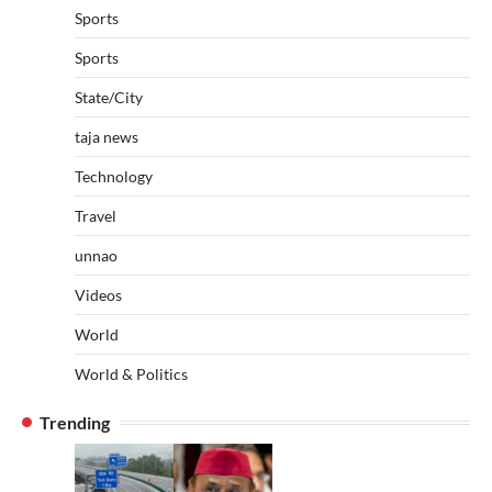
Sports
Sports
State/City
taja news
Technology
Travel
unnao
Videos
World
World & Politics
Trending