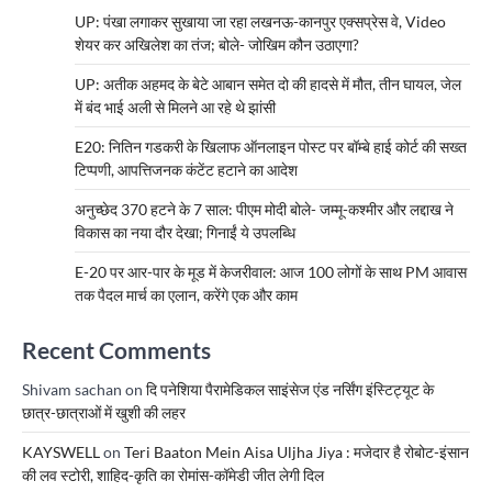
UP: पंखा लगाकर सुखाया जा रहा लखनऊ-कानपुर एक्सप्रेस वे, Video
शेयर कर अखिलेश का तंज; बोले- जोखिम कौन उठाएगा?
UP: अतीक अहमद के बेटे आबान समेत दो की हादसे में मौत, तीन घायल, जेल
में बंद भाई अली से मिलने आ रहे थे झांसी
E20: नितिन गडकरी के खिलाफ ऑनलाइन पोस्ट पर बॉम्बे हाई कोर्ट की सख्त
टिप्पणी, आपत्तिजनक कंटेंट हटाने का आदेश
अनुच्छेद 370 हटने के 7 साल: पीएम मोदी बोले- जम्मू-कश्मीर और लद्दाख ने
विकास का नया दौर देखा; गिनाईं ये उपलब्धि
E-20 पर आर-पार के मूड में केजरीवाल: आज 100 लोगों के साथ PM आवास
तक पैदल मार्च का एलान, करेंगे एक और काम
Recent Comments
Shivam sachan
on
दि पनेशिया पैरामेडिकल साइंसेज एंड नर्सिंग इंस्टिट्यूट के
छात्र-छात्राओं में खुशी की लहर
KAYSWELL
on
Teri Baaton Mein Aisa Uljha Jiya : मजेदार है रोबोट-इंसान
की लव स्टोरी, शाहिद-कृति का रोमांस-कॉमेडी जीत लेगी दिल