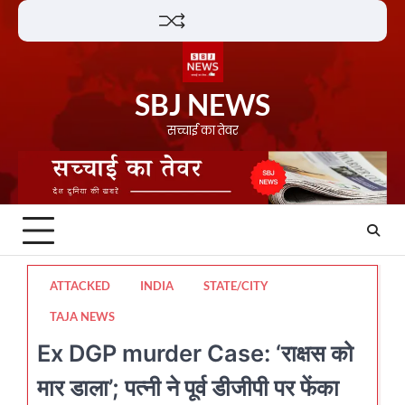
Skip
Lifestyle
About
Contact
to
content
SBJ NEWS
सच्चाई का तेवर
ATTACKED
INDIA
STATE/CITY
TAJA NEWS
Ex DGP murder Case: ‘राक्षस को
मार डाला’; पत्नी ने पूर्व डीजीपी पर फेंका