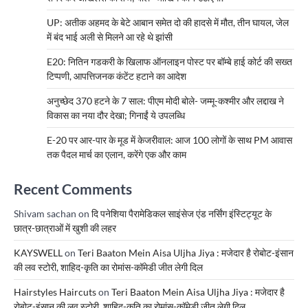
UP: अतीक अहमद के बेटे आबान समेत दो की हादसे में मौत, तीन घायल, जेल
में बंद भाई अली से मिलने आ रहे थे झांसी
E20: नितिन गडकरी के खिलाफ ऑनलाइन पोस्ट पर बॉम्बे हाई कोर्ट की सख्त
टिप्पणी, आपत्तिजनक कंटेंट हटाने का आदेश
अनुच्छेद 370 हटने के 7 साल: पीएम मोदी बोले- जम्मू-कश्मीर और लद्दाख ने
विकास का नया दौर देखा; गिनाईं ये उपलब्धि
E-20 पर आर-पार के मूड में केजरीवाल: आज 100 लोगों के साथ PM आवास
तक पैदल मार्च का एलान, करेंगे एक और काम
Recent Comments
Shivam sachan
on
दि पनेशिया पैरामेडिकल साइंसेज एंड नर्सिंग इंस्टिट्यूट के
छात्र-छात्राओं में खुशी की लहर
KAYSWELL
on
Teri Baaton Mein Aisa Uljha Jiya : मजेदार है रोबोट-इंसान
की लव स्टोरी, शाहिद-कृति का रोमांस-कॉमेडी जीत लेगी दिल
Hairstyles Haircuts
on
Teri Baaton Mein Aisa Uljha Jiya : मजेदार है
रोबोट-इंसान की लव स्टोरी, शाहिद-कृति का रोमांस-कॉमेडी जीत लेगी दिल