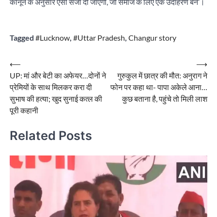
कानून के अनुसार ऐसी सजा दी जाएगी, जो समाज के लिए एक उदाहरण बने’।
Tagged
#Lucknow
,
#Uttar Pradesh
,
Changur story
Post
⟵
⟶
UP: मां और बेटी का अफेयर…दोनों ने
गुरुकुल में छात्र की मौत: अनुराग ने
navigation
प्रेमियों के साथ मिलकर करा दी
फोन पर कहा था- पापा अकेले आना…
सुभाष की हत्या; खुद सुनाई कत्ल की
कुछ बताना है, पहुंचे तो मिली लाश
पूरी कहानी
Related Posts