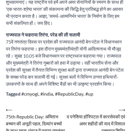
शुभकामनाएं। यह राष्ट्रीय पर्व हमें अपने अमर सेनानियों के स्मरण के साथ ही
‘एक भारत-श्रेष्ठ भारत’ की संकल्पना की सिद्धि हेतु प्रतिबद्ध होने का अवसर
भी प्रदान करता है। आइए, ‘समर्थ-आत्मनिर्भर भारत’ के निर्माण के लिए हम
सभी संकल्पित हों। जय हिंद।
राज्यपाल ने फहराया तिरंगा, परेड की ली सलामी
75वें गणतंत्र दिवस पर प्रदेश की राज्यपाल आनंदी बेन पटेल ने विधानभवन
पर तिरंगा फहराया। इस दौरान मुख्यमंत्रीमंत्री योगी आदित्यनाथ भी मौजूद
रहे। सुबह 10.05 बजे विधानभवन पर राष्ट्रध्वज फहराया गया। राज्यपाल
और मुख्यमंत्री ने तिरंगा गुब्बारों को हवा में उड़ाया। वहीं भारतीय सेना और
प्रदेश की सुरक्षा में तैनात विभिन्न सुरक्षा बलों द्वारा राज्यपाल आनंदी बेन पटेल
के समक्ष परेड कर सलामी दी गई। सुरक्षा बलों ने विभिन्न उन्नत हथियारों-
उपकरणों के साथ ही अपने विशिष्ट बैंडों का भी उत्कृष्ट प्रदर्शन किया।
Tagged
#cmyogi
,
#india
,
#RepublicDay
,
#up
Post
⟵
⟶
75th Republic Day: अमिताभ
द पनेशिया हॉस्पिटल में कारसेवकों एवं
navigation
बच्चन की अनूठी पहल, दिव्यांग बच्चों
अमर शहीदों की याद में विशाल
के साथ खास अंदाज में मनाया गणतंत्र
रक्तदान शिविर