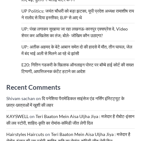
UP Politics: जयंत चौधरी को बड़ा झटका, यूपी प्रदेश अध्यक्ष रामाशीष राय
ने रालोद से दिया इस्तीफा; BJP से आए थे
UP: पंखा लगाकर सुखाया जा रहा लखनऊ-कानपुर एक्सप्रेस वे, Video
शेयर कर अखिलेश का तंज; बोले- जोखिम कौन उठाएगा?
UP: अतीक अहमद के बेटे आबान समेत दो की हादसे में मौत, तीन घायल, जेल
में बंद भाई अली से मिलने आ रहे थे झांसी
E20: नितिन गडकरी के खिलाफ ऑनलाइन पोस्ट पर बॉम्बे हाई कोर्ट की सख्त
टिप्पणी, आपत्तिजनक कंटेंट हटाने का आदेश
Recent Comments
Shivam sachan
on
दि पनेशिया पैरामेडिकल साइंसेज एंड नर्सिंग इंस्टिट्यूट के
छात्र-छात्राओं में खुशी की लहर
KAYSWELL
on
Teri Baaton Mein Aisa Uljha Jiya : मजेदार है रोबोट-इंसान
की लव स्टोरी, शाहिद-कृति का रोमांस-कॉमेडी जीत लेगी दिल
Hairstyles Haircuts
on
Teri Baaton Mein Aisa Uljha Jiya : मजेदार है
रोबोट-इंसान की लव स्टोरी, शाहिद-कृति का रोमांस-कॉमेडी जीत लेगी दिल