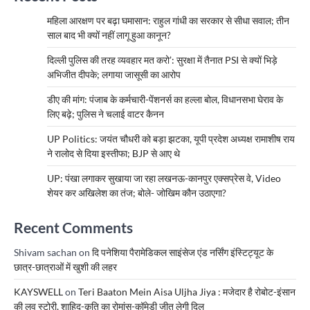
महिला आरक्षण पर बढ़ा घमासान: राहुल गांधी का सरकार से सीधा सवाल; तीन
साल बाद भी क्यों नहीं लागू हुआ कानून?
दिल्ली पुलिस की तरह व्यवहार मत करो’: सुरक्षा में तैनात PSI से क्यों भिड़े
अभिजीत दीपके; लगाया जासूसी का आरोप
डीए की मांग: पंजाब के कर्मचारी-पेंशनर्स का हल्ला बोल, विधानसभा घेराव के
लिए बढ़े; पुलिस ने चलाई वाटर कैनन
UP Politics: जयंत चौधरी को बड़ा झटका, यूपी प्रदेश अध्यक्ष रामाशीष राय
ने रालोद से दिया इस्तीफा; BJP से आए थे
UP: पंखा लगाकर सुखाया जा रहा लखनऊ-कानपुर एक्सप्रेस वे, Video
शेयर कर अखिलेश का तंज; बोले- जोखिम कौन उठाएगा?
Recent Comments
Shivam sachan
on
दि पनेशिया पैरामेडिकल साइंसेज एंड नर्सिंग इंस्टिट्यूट के
छात्र-छात्राओं में खुशी की लहर
KAYSWELL
on
Teri Baaton Mein Aisa Uljha Jiya : मजेदार है रोबोट-इंसान
की लव स्टोरी, शाहिद-कृति का रोमांस-कॉमेडी जीत लेगी दिल