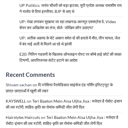
UP Politics: जयंत चौधरी को बड़ा झटका, यूपी प्रदेश अध्यक्ष रामाशीष राय
ने रालोद से दिया इस्तीफा; BJP से आए थे
UP: पंखा लगाकर सुखाया जा रहा लखनऊ-कानपुर एक्सप्रेस वे, Video
शेयर कर अखिलेश का तंज; बोले- जोखिम कौन उठाएगा?
UP: अतीक अहमद के बेटे आबान समेत दो की हादसे में मौत, तीन घायल, जेल
में बंद भाई अली से मिलने आ रहे थे झांसी
E20: नितिन गडकरी के खिलाफ ऑनलाइन पोस्ट पर बॉम्बे हाई कोर्ट की सख्त
टिप्पणी, आपत्तिजनक कंटेंट हटाने का आदेश
Recent Comments
Shivam sachan
on
दि पनेशिया पैरामेडिकल साइंसेज एंड नर्सिंग इंस्टिट्यूट के
छात्र-छात्राओं में खुशी की लहर
KAYSWELL
on
Teri Baaton Mein Aisa Uljha Jiya : मजेदार है रोबोट-इंसान
की लव स्टोरी, शाहिद-कृति का रोमांस-कॉमेडी जीत लेगी दिल
Hairstyles Haircuts
on
Teri Baaton Mein Aisa Uljha Jiya : मजेदार है
रोबोट-इंसान की लव स्टोरी, शाहिद-कृति का रोमांस-कॉमेडी जीत लेगी दिल