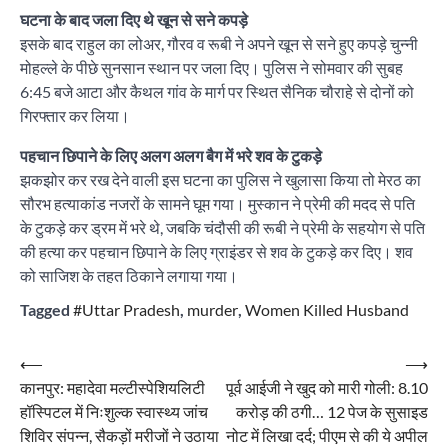
घटना के बाद जला दिए थे खून से सने कपड़े
इसके बाद राहुल का लोअर, गौरव व रूबी ने अपने खून से सने हुए कपड़े चुन्नी
मोहल्ले के पीछे सुनसान स्थान पर जला दिए। पुलिस ने सोमवार की सुबह
6:45 बजे आटा और कैथल गांव के मार्ग पर स्थित सैनिक चौराहे से दोनों को
गिरफ्तार कर लिया।
पहचान छिपाने के लिए अलग अलग बैग में भरे शव के टुकड़े
झकझोर कर रख देने वाली इस घटना का पुलिस ने खुलासा किया तो मेरठ का
सौरभ हत्याकांड नजरों के सामने घूम गया। मुस्कान ने प्रेमी की मदद से पति
के टुकड़े कर ड्रम में भरे थे, जबकि चंदौसी की रूबी ने प्रेमी के सहयोग से पति
की हत्या कर पहचान छिपाने के लिए ग्राइंडर से शव के टुकड़े कर दिए। शव
को साजिश के तहत ठिकाने लगाया गया।
Tagged
#Uttar Pradesh
,
murder
,
Women Killed Husband
Post
⟵
⟶
कानपुर: महादेवा मल्टीस्पेशियलिटी
पूर्व आईजी ने खुद को मारी गोली: 8.10
navigation
हॉस्पिटल में निःशुल्क स्वास्थ्य जांच
करोड़ की ठगी… 12 पेज के सुसाइड
शिविर संपन्न, सैकड़ों मरीजों ने उठाया
नोट में लिखा दर्द; पीएम से की ये अपील