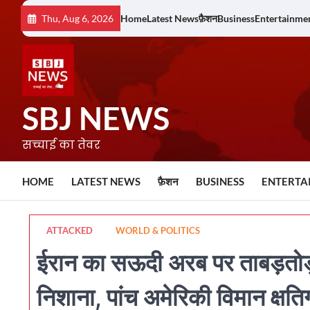
Skip
Thu, Aug 6, 2026
Home
Latest News
फ़ैशन
Business
Entertainme
to
content
SBJ NEWS
सच्चाई का तेवर
HOME
LATEST NEWS
फ़ैशन
BUSINESS
ENTERTA
ATTACKED
WORLD & POLITICS
ईरान का सऊदी अरब पर ताबड़तोड़ 
निशाना, पांच अमेरिकी विमान क्षतिग