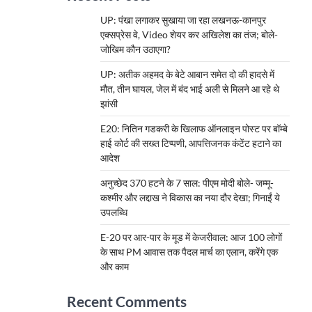
UP: पंखा लगाकर सुखाया जा रहा लखनऊ-कानपुर
एक्सप्रेस वे, Video शेयर कर अखिलेश का तंज; बोले-
जोखिम कौन उठाएगा?
UP: अतीक अहमद के बेटे आबान समेत दो की हादसे में
मौत, तीन घायल, जेल में बंद भाई अली से मिलने आ रहे थे
झांसी
E20: नितिन गडकरी के खिलाफ ऑनलाइन पोस्ट पर बॉम्बे
हाई कोर्ट की सख्त टिप्पणी, आपत्तिजनक कंटेंट हटाने का
आदेश
अनुच्छेद 370 हटने के 7 साल: पीएम मोदी बोले- जम्मू-
कश्मीर और लद्दाख ने विकास का नया दौर देखा; गिनाईं ये
उपलब्धि
E-20 पर आर-पार के मूड में केजरीवाल: आज 100 लोगों
के साथ PM आवास तक पैदल मार्च का एलान, करेंगे एक
और काम
Recent Comments