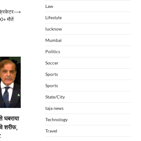
Law
क्रिकेटर
⟶
Lifestyle
0+ मौतें
lucknow
Mumbai
Politics
Soccer
Sports
Sports
State/City
taja news
े घबराया
Technology
ंचे शरीफ,
Travel
ट