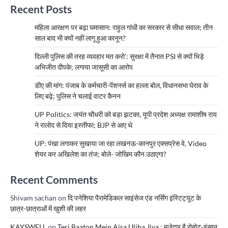
Recent Posts
महिला आरक्षण पर बढ़ा घमासान: राहुल गांधी का सरकार से सीधा सवाल; तीन
साल बाद भी क्यों नहीं लागू हुआ कानून?
दिल्ली पुलिस की तरह व्यवहार मत करो’: सुरक्षा में तैनात PSI से क्यों भिड़े
अभिजीत दीपके; लगाया जासूसी का आरोप
डीए की मांग: पंजाब के कर्मचारी-पेंशनर्स का हल्ला बोल, विधानसभा घेराव के
लिए बढ़े; पुलिस ने चलाई वाटर कैनन
UP Politics: जयंत चौधरी को बड़ा झटका, यूपी प्रदेश अध्यक्ष रामाशीष राय
ने रालोद से दिया इस्तीफा; BJP से आए थे
UP: पंखा लगाकर सुखाया जा रहा लखनऊ-कानपुर एक्सप्रेस वे, Video
शेयर कर अखिलेश का तंज; बोले- जोखिम कौन उठाएगा?
Recent Comments
Shivam sachan
on
दि पनेशिया पैरामेडिकल साइंसेज एंड नर्सिंग इंस्टिट्यूट के
छात्र-छात्राओं में खुशी की लहर
KAYSWELL
on
Teri Baaton Mein Aisa Uljha Jiya : मजेदार है रोबोट-इंसान