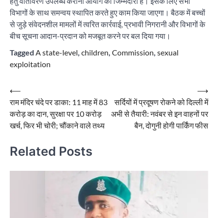
हेतु वातावरण उपलब्ध कराना आयोग की जिम्मेदारी है। इसके लिए सभी
विभागों के साथ समन्वय स्थापित करते हुए काम किया जाएगा। बैठक में बच्चों
से जुड़े संवेदनशील मामलों में त्वरित कार्रवाई, प्रभावी निगरानी और विभागों के
बीच सूचना आदान-प्रदान को मजबूत करने पर बल दिया गया।
Tagged
A state-level
,
children
,
Commission
,
sexual
exploitation
Post
⟵
⟶
राम मंदिर चंदे पर डाका: 11 माह में 83
सर्दियों में प्रदूषण रोकने को दिल्ली में
navigation
करोड़ का दान, सुरक्षा पर 10 करोड़
अभी से तैयारी: नवंबर से इन वाहनों पर
खर्च, फिर भी चोरी; चौंकाने वाले तथ्य
बैन, दोगुनी होगी पार्किंग फीस
Related Posts