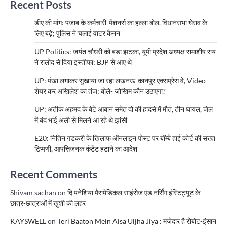
Recent Posts
डीए की मांग: पंजाब के कर्मचारी-पेंशनर्स का हल्ला बोल, विधानसभा घेराव के
लिए बढ़े; पुलिस ने चलाई वाटर कैनन
UP Politics: जयंत चौधरी को बड़ा झटका, यूपी प्रदेश अध्यक्ष रामाशीष राय
ने रालोद से दिया इस्तीफा; BJP से आए थे
UP: पंखा लगाकर सुखाया जा रहा लखनऊ-कानपुर एक्सप्रेस वे, Video
शेयर कर अखिलेश का तंज; बोले- जोखिम कौन उठाएगा?
UP: अतीक अहमद के बेटे आबान समेत दो की हादसे में मौत, तीन घायल, जेल
में बंद भाई अली से मिलने आ रहे थे झांसी
E20: नितिन गडकरी के खिलाफ ऑनलाइन पोस्ट पर बॉम्बे हाई कोर्ट की सख्त
टिप्पणी, आपत्तिजनक कंटेंट हटाने का आदेश
Recent Comments
Shivam sachan
on
दि पनेशिया पैरामेडिकल साइंसेज एंड नर्सिंग इंस्टिट्यूट के
छात्र-छात्राओं में खुशी की लहर
KAYSWELL
on
Teri Baaton Mein Aisa Uljha Jiya : मजेदार है रोबोट-इंसान