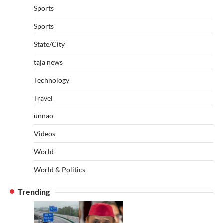
Sports
Sports
State/City
taja news
Technology
Travel
unnao
Videos
World
World & Politics
Trending