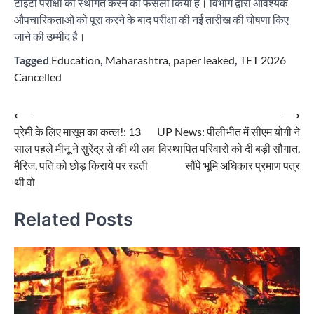
टीईटी परीक्षा को स्थगित करने का फैसला किया है। विभाग द्वारा आवश्यक
औपचारिकताओं को पूरा करने के बाद परीक्षा की नई तारीख की घोषणा किए
जाने की उम्मीद है।
Tagged
Education
,
Maharashtra
,
paper leaked
,
TET 2026
Cancelled
Post
⟵
⟶
प्रेमी के लिए मासूम का कत्ल!: 13
UP News: पीलीभीत में सीएम योगी ने
navigation
साल पहले मीनू ने सुरेंद्र से की थी लव
विस्थापित परिवारों को दी बड़ी सौगात,
मैरिज, पति को छोड़ किराये पर रहती
सौंपे भूमि अधिकार प्रमाण पत्र
थी वो
Related Posts