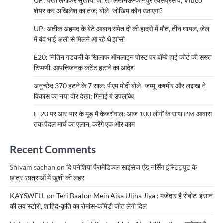
UP: पंखा लगाकर सुखाया जा रहा लखनऊ-कानपुर एक्सप्रेस वे, Video
शेयर कर अखिलेश का तंज; बोले- जोखिम कौन उठाएगा?
UP: अतीक अहमद के बेटे आबान समेत दो की हादसे में मौत, तीन घायल, जेल
में बंद भाई अली से मिलने आ रहे थे झांसी
E20: नितिन गडकरी के खिलाफ ऑनलाइन पोस्ट पर बॉम्बे हाई कोर्ट की सख्त
टिप्पणी, आपत्तिजनक कंटेंट हटाने का आदेश
अनुच्छेद 370 हटने के 7 साल: पीएम मोदी बोले- जम्मू-कश्मीर और लद्दाख ने
विकास का नया दौर देखा; गिनाईं ये उपलब्धि
E-20 पर आर-पार के मूड में केजरीवाल: आज 100 लोगों के साथ PM आवास
तक पैदल मार्च का एलान, करेंगे एक और काम
Recent Comments
Shivam sachan
on
दि पनेशिया पैरामेडिकल साइंसेज एंड नर्सिंग इंस्टिट्यूट के
छात्र-छात्राओं में खुशी की लहर
KAYSWELL
on
Teri Baaton Mein Aisa Uljha Jiya : मजेदार है रोबोट-इंसान
की लव स्टोरी, शाहिद-कृति का रोमांस-कॉमेडी जीत लेगी दिल