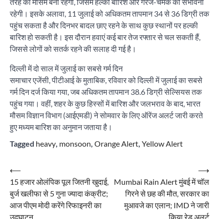
तरह का मौसम बना रहेगा, जिसमें हल्की बारिश और गरज-चमक की संभावना
रहेगी। इसके अलावा, 11 जुलाई को अधिकतम तापमान 34 से 36 डिग्री तक
पहुंच सकता है और दिनभर बादल छाए रहने के साथ कुछ स्थानों पर हल्की
बारिश हो सकती है। इस दौरान हवाएं कई बार तेज रफ्तार से चल सकती हैं,
जिससे लोगों को सतर्क रहने की सलाह दी गई है।
दिल्ली में दो साल में जुलाई का सबसे गर्म दिन
समाचार एजेंसी, पीटीआई के मुताबिक, रविवार को दिल्ली में जुलाई का सबसे
गर्म दिन दर्ज किया गया, जब अधिकतम तापमान 38.6 डिग्री सेल्सियस तक
पहुंच गया। वहीं, शहर के कुछ हिस्सों में बारिश और जलभराव के बाद, भारत
मौसम विज्ञान विभाग (आईएमडी) ने सोमवार के लिए ऑरेंज अलर्ट जारी करते
हुए मध्यम बारिश का अनुमान जताया है।
Tagged
heavy
,
monsoon
,
Orange Alert
,
Yellow Alert
Post
⟵
⟶
15 हजार ओलंपिक पूल जितनी खुदाई,
Mumbai Rain Alert मुंबई में चॉल
navigation
बुर्ज खलीफा से 5 गुना ज्यादा कंक्रीट;
गिरने से छह की मौत, सरकार का
आज पीएम मोदी करेंगे रिफाइनरी का
मुआवजे का एलान; IMD ने जारी
उद्घाटन
किया रेड अलर्ट