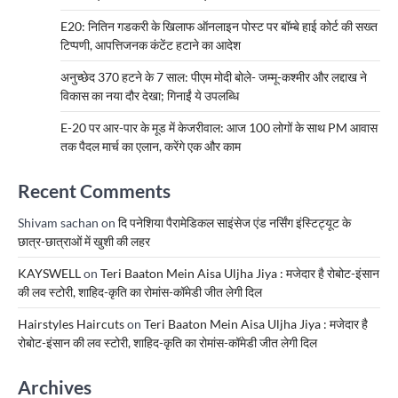
E20: नितिन गडकरी के खिलाफ ऑनलाइन पोस्ट पर बॉम्बे हाई कोर्ट की सख्त
टिप्पणी, आपत्तिजनक कंटेंट हटाने का आदेश
अनुच्छेद 370 हटने के 7 साल: पीएम मोदी बोले- जम्मू-कश्मीर और लद्दाख ने
विकास का नया दौर देखा; गिनाईं ये उपलब्धि
E-20 पर आर-पार के मूड में केजरीवाल: आज 100 लोगों के साथ PM आवास
तक पैदल मार्च का एलान, करेंगे एक और काम
Recent Comments
Shivam sachan
on
दि पनेशिया पैरामेडिकल साइंसेज एंड नर्सिंग इंस्टिट्यूट के
छात्र-छात्राओं में खुशी की लहर
KAYSWELL
on
Teri Baaton Mein Aisa Uljha Jiya : मजेदार है रोबोट-इंसान
की लव स्टोरी, शाहिद-कृति का रोमांस-कॉमेडी जीत लेगी दिल
Hairstyles Haircuts
on
Teri Baaton Mein Aisa Uljha Jiya : मजेदार है
रोबोट-इंसान की लव स्टोरी, शाहिद-कृति का रोमांस-कॉमेडी जीत लेगी दिल
Archives