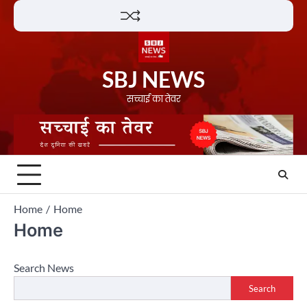
Skip
Lifestyle
About
Contact
to
content
SBJ NEWS
सच्चाई का तेवर
Home
Home
Home
Search News
Search