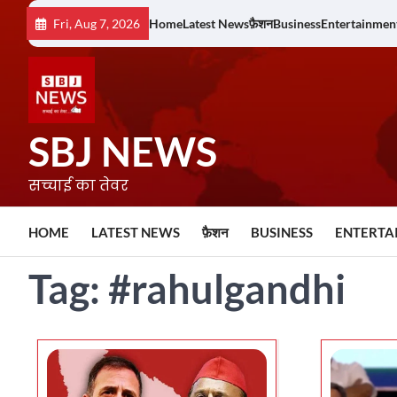
Skip
Fri, Aug 7, 2026
Home
Latest News
फ़ैशन
Business
Entertainmen
to
content
SBJ NEWS
सच्चाई का तेवर
HOME
LATEST NEWS
फ़ैशन
BUSINESS
ENTERTA
Tag:
#rahulgandhi