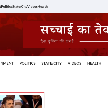
t
Politics
State/City
Videos
Health
INMENT
POLITICS
STATE/CITY
VIDEOS
HEALTH