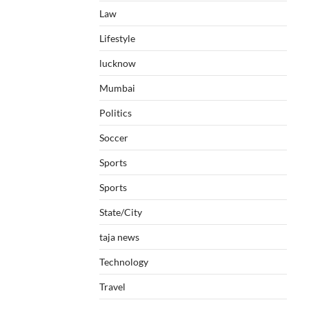
Law
Lifestyle
lucknow
Mumbai
Politics
Soccer
Sports
Sports
State/City
taja news
Technology
Travel