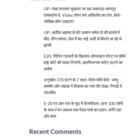
UP: पंखा लगाकर सुखाया जा रहा लखनऊ-कानपुर
एक्सप्रेस वे, Video शेयर कर अखिलेश का तंज; बोले-
जोखिम कौन उठाएगा?
UP: अतीक अहमद के बेटे आबान समेत दो की हादसे में
मौत, तीन घायल, जेल में बंद भाई अली से मिलने आ रहे थे
झांसी
E20: नितिन गडकरी के खिलाफ ऑनलाइन पोस्ट पर बॉम्बे
हाई कोर्ट की सख्त टिप्पणी, आपत्तिजनक कंटेंट हटाने का
आदेश
अनुच्छेद 370 हटने के 7 साल: पीएम मोदी बोले- जम्मू-
कश्मीर और लद्दाख ने विकास का नया दौर देखा; गिनाईं ये
उपलब्धि
E-20 पर आर-पार के मूड में केजरीवाल: आज 100 लोगों
के साथ PM आवास तक पैदल मार्च का एलान, करेंगे एक
और काम
Recent Comments