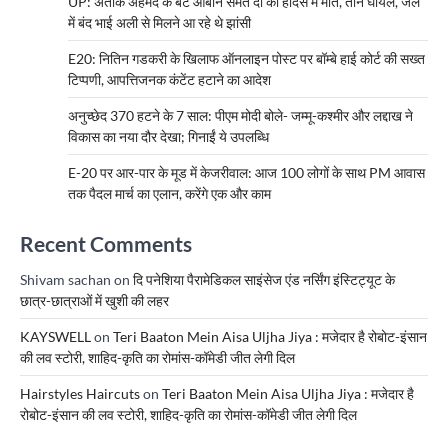
UP: अतीक अहमद के बेटे आबान समेत दो की हादसे में मौत, तीन घायल, जेल
में बंद भाई अली से मिलने आ रहे थे झांसी
E20: नितिन गडकरी के खिलाफ ऑनलाइन पोस्ट पर बॉम्बे हाई कोर्ट की सख्त
टिप्पणी, आपत्तिजनक कंटेंट हटाने का आदेश
अनुच्छेद 370 हटने के 7 साल: पीएम मोदी बोले- जम्मू-कश्मीर और लद्दाख ने
विकास का नया दौर देखा; गिनाईं ये उपलब्धि
E-20 पर आर-पार के मूड में केजरीवाल: आज 100 लोगों के साथ PM आवास
तक पैदल मार्च का एलान, करेंगे एक और काम
Recent Comments
Shivam sachan
on
दि पनेशिया पैरामेडिकल साइंसेज एंड नर्सिंग इंस्टिट्यूट के
छात्र-छात्राओं में खुशी की लहर
KAYSWELL
on
Teri Baaton Mein Aisa Uljha Jiya : मजेदार है रोबोट-इंसान
की लव स्टोरी, शाहिद-कृति का रोमांस-कॉमेडी जीत लेगी दिल
Hairstyles Haircuts
on
Teri Baaton Mein Aisa Uljha Jiya : मजेदार है
रोबोट-इंसान की लव स्टोरी, शाहिद-कृति का रोमांस-कॉमेडी जीत लेगी दिल