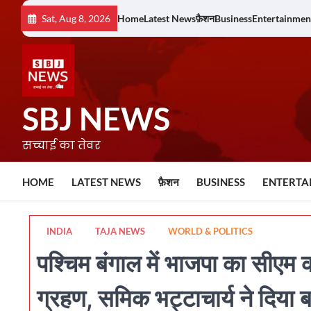
Skip
Sat, Aug 8, 2026
Home
Latest News
फ़ैशन
Business
Entertainmen
to
content
SBJ NEWS
सच्चाई का तेवर
HOME
LATEST NEWS
फ़ैशन
BUSINESS
ENTERTA
INDIA
TAJA NEWS
WORLD & POLITICS
पश्चिम बंगाल में भाजपा का सीएम
ग्रहण, समिक भट्टाचार्य ने दिया 