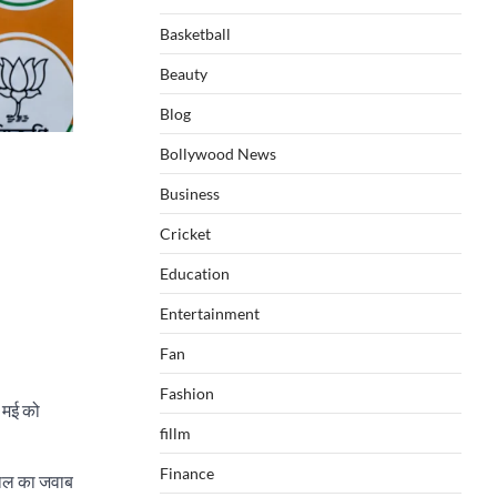
Basketball
Beauty
Blog
Bollywood News
Business
Cricket
Education
Entertainment
Fan
Fashion
9 मई को
fillm
Finance
सवाल का जवाब