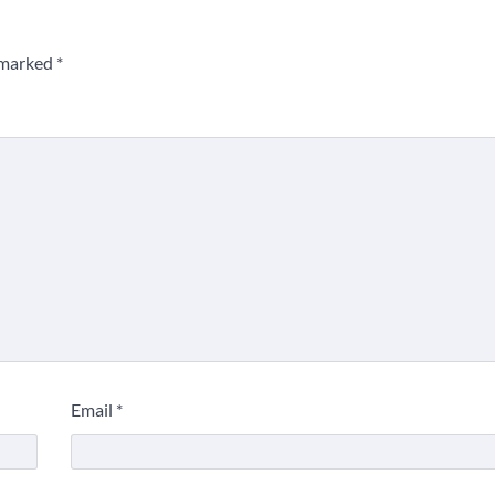
e marked
*
Email
*