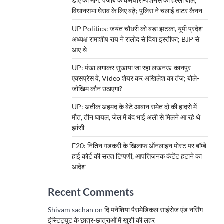
डीए की मांग: पंजाब के कर्मचारी-पेंशनर्स का हल्ला बोल,
विधानसभा घेराव के लिए बढ़े; पुलिस ने चलाई वाटर कैनन
UP Politics: जयंत चौधरी को बड़ा झटका, यूपी प्रदेश
अध्यक्ष रामाशीष राय ने रालोद से दिया इस्तीफा; BJP से
आए थे
UP: पंखा लगाकर सुखाया जा रहा लखनऊ-कानपुर
एक्सप्रेस वे, Video शेयर कर अखिलेश का तंज; बोले-
जोखिम कौन उठाएगा?
UP: अतीक अहमद के बेटे आबान समेत दो की हादसे में
मौत, तीन घायल, जेल में बंद भाई अली से मिलने आ रहे थे
झांसी
E20: नितिन गडकरी के खिलाफ ऑनलाइन पोस्ट पर बॉम्बे
हाई कोर्ट की सख्त टिप्पणी, आपत्तिजनक कंटेंट हटाने का
आदेश
Recent Comments
Shivam sachan
on
दि पनेशिया पैरामेडिकल साइंसेज एंड नर्सिंग
इंस्टिट्यूट के छात्र-छात्राओं में खुशी की लहर