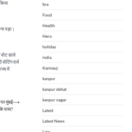
 किया
fire
Food
Health
रना पड़ा।
Hero
holiday
 वोट डाले
india
 वोटिंग दर्ज
Kannauj
्य में
kanpur
kanpur dehat
kanpur nagar
र मुंबई
⟶
सके पास?
Latest
Latest News
Law