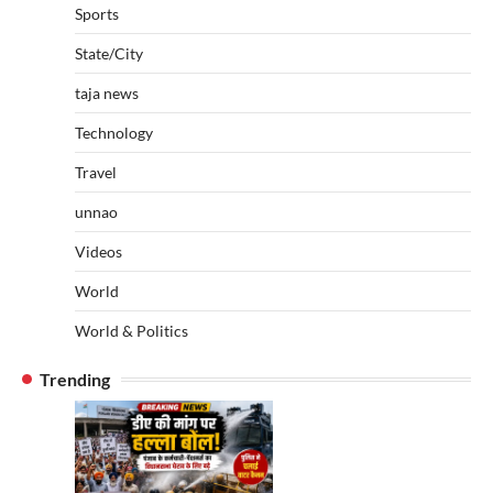
Sports
State/City
taja news
Technology
Travel
unnao
Videos
World
World & Politics
Trending