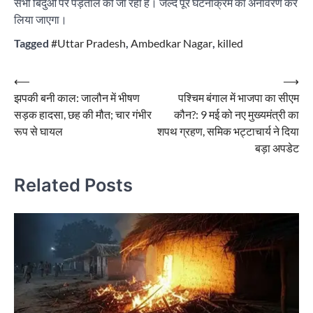
सभी बिंदुओं पर पड़ताल की जा रही है। जल्द पूरे घटनाक्रम का अनावरण कर
लिया जाएगा।
Tagged
#Uttar Pradesh
,
Ambedkar Nagar
,
killed
Post
⟵
⟶
झपकी बनी काल: जालौन में भीषण
पश्चिम बंगाल में भाजपा का सीएम
navigation
सड़क हादसा, छह की मौत; चार गंभीर
कौन?: 9 मई को नए मुख्यमंत्री का
रूप से घायल
शपथ ग्रहण, समिक भट्टाचार्य ने दिया
बड़ा अपडेट
Related Posts