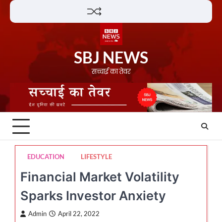
Skip
Lifestyle
About
Contact
to
content
SBJ NEWS
सच्चाई का तेवर
EDUCATION
LIFESTYLE
Financial Market Volatility
Sparks Investor Anxiety
Admin
April 22, 2022