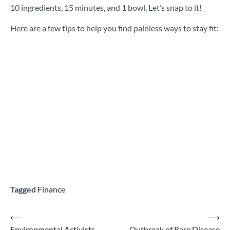
10 ingredients, 15 minutes, and 1 bowl. Let’s snap to it!
Here are a few tips to help you find painless ways to stay fit:
Tagged
Finance
Post
⟵
⟶
Environmental Activists
Outbreak of Rare Disease