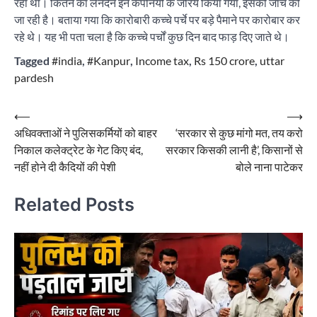
रहा था। कितने का लेनदेन इन कंपनियों के जरिये किया गया, इसकी जांच की
जा रही है। बताया गया कि कारोबारी कच्चे पर्चे पर बड़े पैमाने पर कारोबार कर
रहे थे। यह भी पता चला है कि कच्चे पर्चों कुछ दिन बाद फाड़ दिए जाते थे।
Tagged
#india
,
#Kanpur
,
Income tax
,
Rs 150 crore
,
uttar
pardesh
Post
⟵
⟶
अधिवक्ताओं ने पुलिसकर्मियों को बाहर
‘सरकार से कुछ मांगो मत, तय करो
navigation
निकाल कलेक्ट्रेट के गेट किए बंद,
सरकार किसकी लानी है’, किसानों से
नहीं होने दी कैदियों की पेशी
बोले नाना पाटेकर
Related Posts