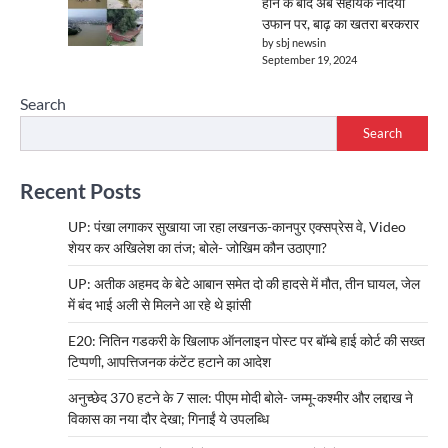
होने के बाद अब सहायक नदियां
उफान पर, बाढ़ का खतरा बरकरार
by sbj newsin
September 19, 2024
Search
Search
Recent Posts
UP: पंखा लगाकर सुखाया जा रहा लखनऊ-कानपुर एक्सप्रेस वे, Video
शेयर कर अखिलेश का तंज; बोले- जोखिम कौन उठाएगा?
UP: अतीक अहमद के बेटे आबान समेत दो की हादसे में मौत, तीन घायल, जेल
में बंद भाई अली से मिलने आ रहे थे झांसी
E20: नितिन गडकरी के खिलाफ ऑनलाइन पोस्ट पर बॉम्बे हाई कोर्ट की सख्त
टिप्पणी, आपत्तिजनक कंटेंट हटाने का आदेश
अनुच्छेद 370 हटने के 7 साल: पीएम मोदी बोले- जम्मू-कश्मीर और लद्दाख ने
विकास का नया दौर देखा; गिनाईं ये उपलब्धि