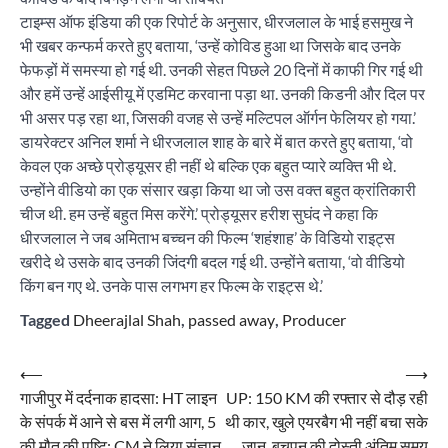
टाइम्स ऑफ इंडिया की एक रिपोर्ट के अनुसार, धीरजलाल के भाई हसमुख ने
भी खबर कन्फर्म करते हुए बताया, ‘उन्हें कोविड हुआ था जिसके बाद उनके
फेफड़ों में समस्या हो गई थी. उनकी सेहत पिछले 20 दिनों में काफी गिर गई थी
और हमें उन्हें आईसीयू में एडमिट करवाना पड़ा था. उनकी किडनी और दिल पर
भी असर पड़ रहा था, जिसकी वजह से उन्हें मल्टिपल ऑर्गन फेलियर हो गया.’
डायरेक्टर अनिल शर्मा ने धीरजलाल शाह के बारे में बात करते हुए बताया, ‘वो
केवल एक अच्छे प्रोड्यूसर ही नहीं थे बल्कि एक बहुत प्यारे व्यक्ति भी थे.
उन्होंने वीडियो का एक संसार खड़ा किया था जो उस वक्त बहुत क्रांतिकारी
चीज थी. हम उन्हें बहुत मिस करेंगे.’ प्रोड्यूसर हरीश सुघंद ने कहा कि
धीरजलाल ने जब अमिताभ बच्चन की फिल्म ‘शहंशाह’ के विडियो राइट्स
खरीदे थे उसके बाद उनकी जिंदगी बदल गई थी. उन्होंने बताया, ‘वो वीडियो
किंग बन गए थे. उनके पास लगभग हर फिल्म के राइट्स थे.’
Tagged
Dheerajlal Shah
,
passed away
,
Producer
Post
⟵
⟶
गाजीपुर में दर्दनाक हादसा: HT लाइन
UP: 150 KM की रफ्तार से दौड़ रही
navigation
के संपर्क में आने से बस में लगी आग, 5
थी कार, खुले एयरबैग भी नहीं बचा सके
की मौत की पुष्टि; CM ने लिया संज्ञान
जान, बचपन की दोस्ती अंतिम समय