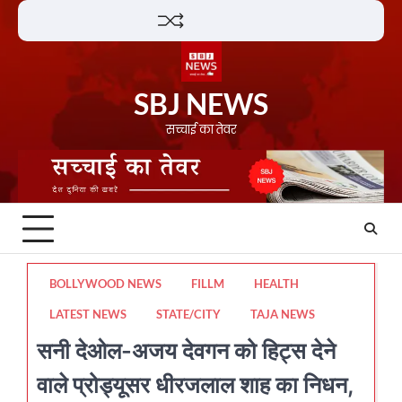
Skip
Lifestyle
About
Contact
to
content
SBJ NEWS
सच्चाई का तेवर
BOLLYWOOD NEWS
FILLM
HEALTH
LATEST NEWS
STATE/CITY
TAJA NEWS
सनी देओल-अजय देवगन को हिट्स देने
वाले प्रोड्यूसर धीरजलाल शाह का निधन,