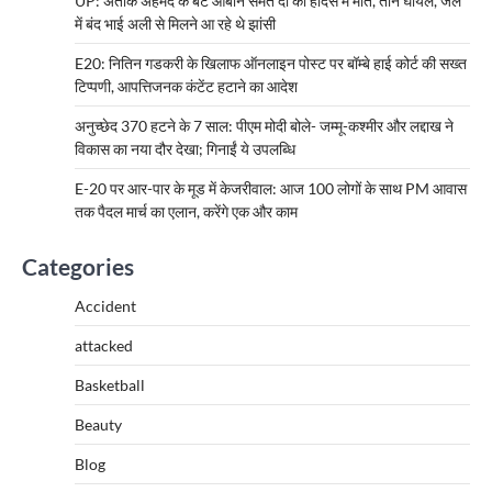
UP: अतीक अहमद के बेटे आबान समेत दो की हादसे में मौत, तीन घायल, जेल
में बंद भाई अली से मिलने आ रहे थे झांसी
E20: नितिन गडकरी के खिलाफ ऑनलाइन पोस्ट पर बॉम्बे हाई कोर्ट की सख्त
टिप्पणी, आपत्तिजनक कंटेंट हटाने का आदेश
अनुच्छेद 370 हटने के 7 साल: पीएम मोदी बोले- जम्मू-कश्मीर और लद्दाख ने
विकास का नया दौर देखा; गिनाईं ये उपलब्धि
E-20 पर आर-पार के मूड में केजरीवाल: आज 100 लोगों के साथ PM आवास
तक पैदल मार्च का एलान, करेंगे एक और काम
Categories
Accident
attacked
Basketball
Beauty
Blog