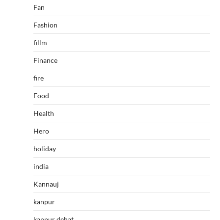
Fan
Fashion
fillm
Finance
fire
Food
Health
Hero
holiday
india
Kannauj
kanpur
kanpur dehat